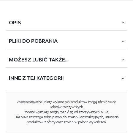
OPIS
PLIKI DO
POBRANIA
materiał: 73/70/87/45 cm, tkanina velvet / drewno lite,
kolor: beżowy
MOŻESZ
LUBIĆ TAKŻE...
POBIERZ
TITAN (PL314-3)
INNE Z
TEJ KATEGORII
Rodzaj:
fotel
Styl wykonania:
klasyczny
NOWOŚĆ
Tapicerka kolor:
beżowy
Zaprezentowane kolory wykończeń produktów mogą różnić się od
kolorów rzeczywistych.
Nóżki / stelaż materiał:
drewno
Podane wymiary mogą różnić się od rzeczywistych +/- 3%.
HALMAR zastrzega sobie prawo do: zmian konstrukcyjnych, usunięcia
Tapicerka rodzaj:
tkanina velvet
produktów z oferty oraz zmian w palecie wykończeń.
Szerokość (Zakres):
73