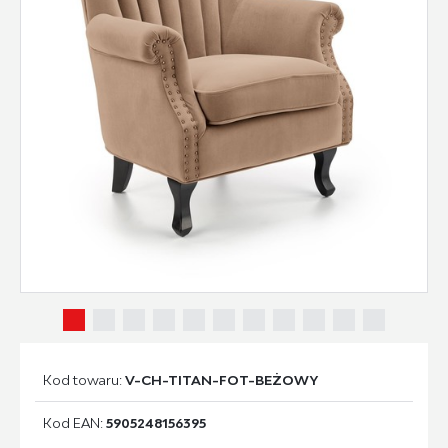
Kod towaru:
V-CH-TITAN-FOT-BEŻOWY
Kod EAN:
5905248156395