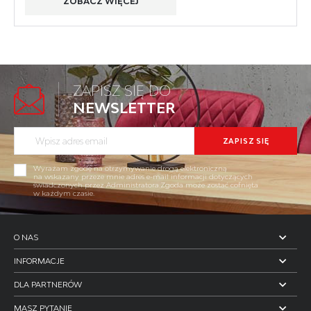
ZOBACZ WIĘCEJ
ZAPISZ SIĘ DO
NEWSLETTER
Wyrażam zgodę na otrzymywanie drogą elektroniczną
na wskazany przeze mnie adres e-mail informacji dotyczących
świadczonych przez Administratora.Zgoda może zostać cofnięta
w każdym czasie.
O NAS
INFORMACJE
DLA PARTNERÓW
MASZ PYTANIE