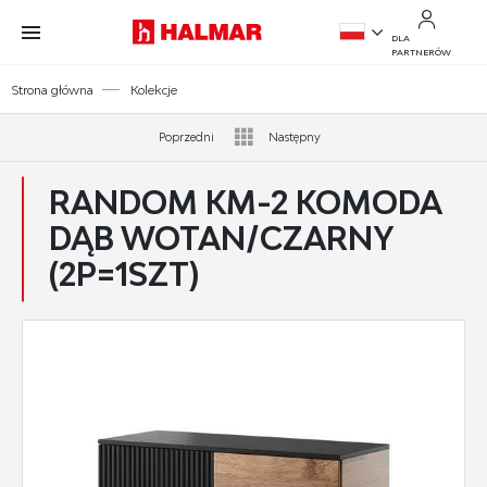
Przejdź do treści.
Przejdź do menu.
Przejdź do wyszukiwarki.
DLA
PARTNERÓW
PL
Strona główna
Kolekcje
EN
Poprzedni
Następny
RANDOM KM-2 KOMODA
DĄB WOTAN/CZARNY
(2P=1SZT)