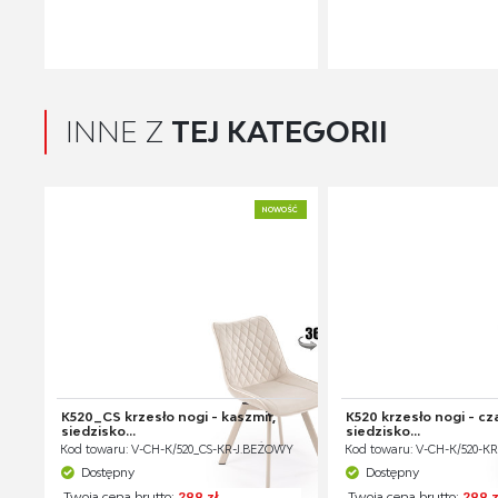
INNE Z
TEJ KATEGORII
NOWOŚĆ
K520_CS krzesło nogi - kaszmir,
K520 krzesło nogi - cz
siedzisko...
siedzisko...
Kod towaru: V-CH-K/520_CS-KR-J.BEŻOWY
Kod towaru: V-CH-K/520-
Dostępny
Dostępny
Twoja cena brutto:
299 zł
Twoja cena brutto:
299 z