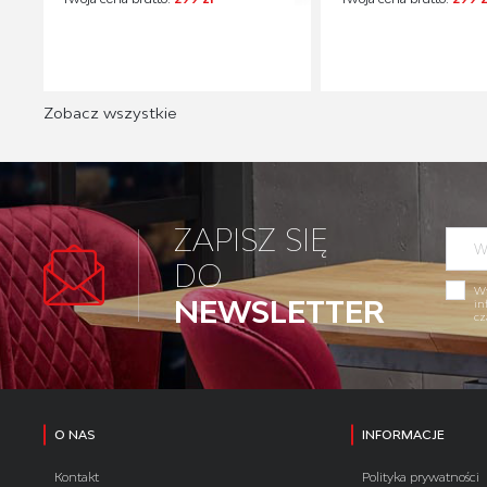
Zobacz wszystkie
ZAPISZ SIĘ
DO
Wy
NEWSLETTER
in
cz
O NAS
INFORMACJE
Kontakt
Polityka prywatności