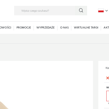
P
E
OWOŚCI
PROMOCJE
WYPRZEDAŻE
O NAS
WIRTUALNE TARGI
AKT
Ko
W