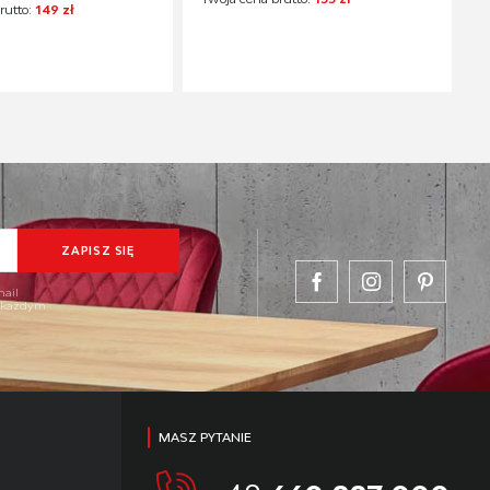
rutto:
149 zł
mail
w każdym
MASZ PYTANIE