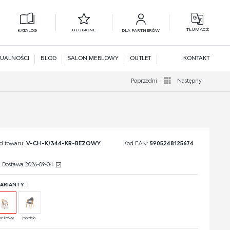
TŁUMACZ
ULUBIONE
KATALOG
DLA PARTNERÓW
L
N
UALNOŚCI
BLOG
SALON MEBLOWY
OUTLET
KONTAKT
Poprzedni
Następny
d towaru:
V-CH-K/344-KR-BEŻOWY
Kod EAN:
5905248125674
Dostawa 2026-09-04
ARIANTY:
beżowy
popiela...