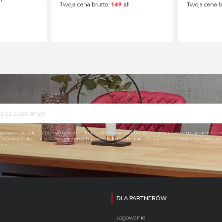
Twoja cena brutto:
149 zł
Twoja cena b
rażam zgodę na otrzymywanie drogą elektroniczną na wskazany przeze mnie adres e-
formacji dotyczących świadczonych przez Administratora.Zgoda może zostać cofnięta 
asie.
DLA PARTNERÓW
Logowanie