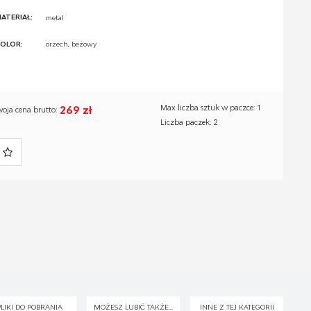
ATERIAŁ:
metal
OLOR:
orzech, beżowy
269 zł
Max liczba sztuk w paczce: 1
woja cena brutto:
Liczba paczek: 2
PLIKI DO POBRANIA
MOŻESZ LUBIĆ TAKŻE...
INNE Z TEJ KATEGORII