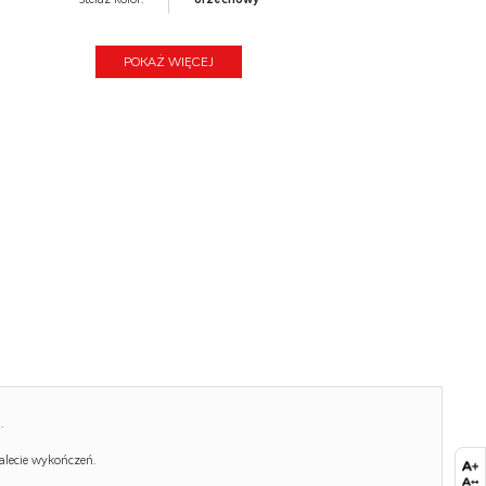
Wysokość:
82
POKAŻ WIĘCEJ
Wysokość siedziska:
44
Głębokość:
57
Kolor:
beżowy, orzech
Waga brutto:
7.600
Waga netto:
7.300
Objętość:
0.121
Jednostka miary:
szt.
Ilość w paczce:
1
Ilość paczek:
2
.
Paczka 1:
97.00 x 57.00 x 44.00, 15.20 KG
alecie wykończeń.