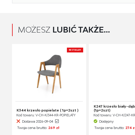
MOŻESZ
LUBIĆ TAKŻE...
BESTSELLER
K247 krzesło biały-dą
K344 krzesło popielate ( 1p=2szt )
(1p=2szt)
Kod towaru: V-CH-K/344-KR-POPIELATY
Kod towaru: V-CH-K/247-K
Dostawa 2026-09-04
Dostępny
Twoja cena brutto:
269 zł
Twoja cena brutto:
274 z