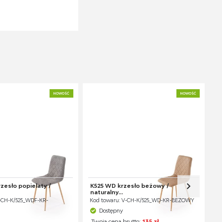
NOWOŚĆ
NOWOŚĆ
zesło popielaty /
K525 WD krzesło beżowy /
naturalny...
-CH-K/525_WDF-KR-
Kod towaru: V-CH-K/525_WD-KR-BEŻOWY
Dostępny
Twoja cena brutto:
135 zł