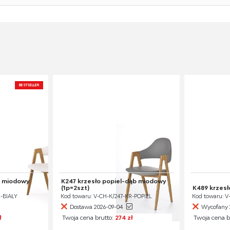
BESTSELLER
b miodowy
K247 krzesło popiel-dąb miodowy
(1p=2szt)
K489 krzes
R-BIAŁY
Kod towaru: V-CH-K/247-KR-POPIEL
Kod towaru: 
Dostawa 2026-09-04
Wycofany 
ł
Twoja cena brutto:
274 zł
Twoja cena b