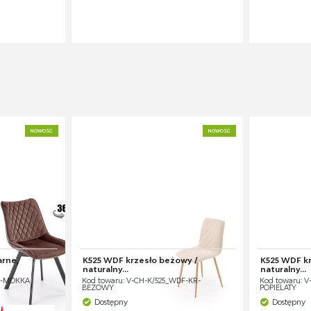
NOWOŚĆ
NOWOŚĆ
arne,
K525 WDF krzesło beżowy /
K525 WDF kr
naturalny...
naturalny...
KR-MOKKA
Kod towaru: V-CH-K/525_WDF-KR-
Kod towaru: V
BEŻOWY
POPIELATY
Dostępny
Dostępny
ł