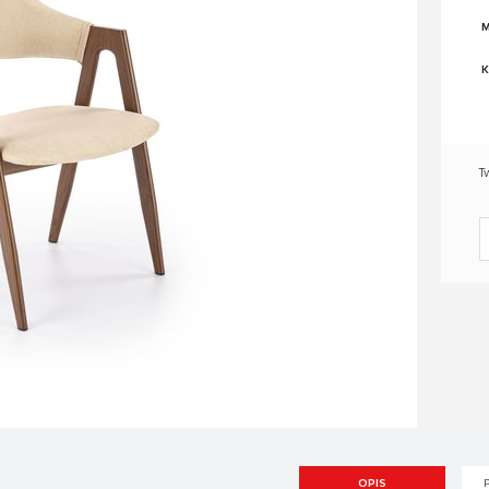
M
K
T
OPIS