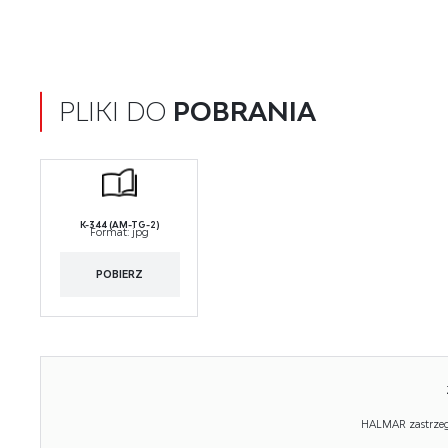
PLIKI DO
POBRANIA
K-344 (AM-TG-2)
Format:
jpg
POBIERZ
HALMAR zastrzega