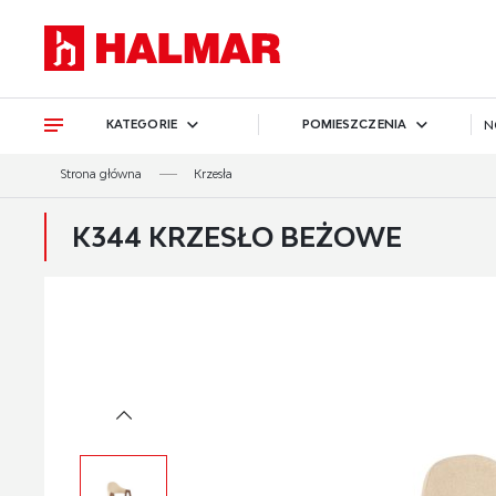
Przejdź do treści.
Przejdź do menu.
Przejdź do wyszukiwarki.
KATEGORIE
POMIESZCZENIA
N
Strona główna
Krzesła
K344 KRZESŁO BEŻOWE