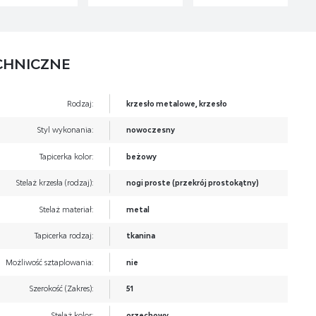
CHNICZNE
Rodzaj:
krzesło metalowe, krzesło
Styl wykonania:
nowoczesny
Tapicerka kolor:
beżowy
Stelaż krzesła (rodzaj):
nogi proste (przekrój prostokątny)
Stelaż materiał:
metal
Tapicerka rodzaj:
tkanina
Możliwość sztaplowania:
nie
Szerokość (Zakres):
51
Stelaż kolor:
orzechowy