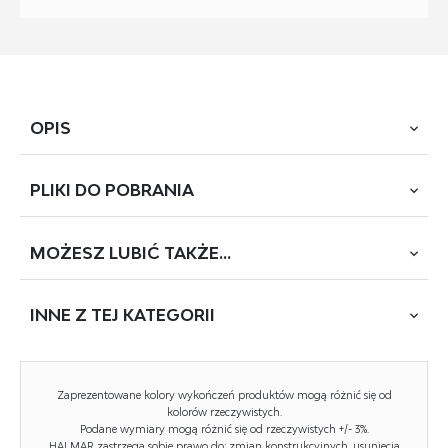
OPIS
PLIKI DO
POBRANIA
wymiary: 65/64/87/49 cm, funkcja obracania, materiał:
tkanina / eco skóra / stal malowana proszkowo, kolor:
brązowy
MOŻESZ
LUBIĆ TAKŻE...
POBIERZ
K-579 (TC-2451)
INNE Z
TEJ KATEGORII
Rodzaj:
krzesło, krzesło metalowe
Styl wykonania:
nowoczesny
NOWOŚĆ
Zaprezentowane kolory wykończeń produktów mogą różnić się od
Tapicerka kolor:
brązowy
kolorów rzeczywistych.
Podane wymiary mogą różnić się od rzeczywistych +/- 3%.
HALMAR zastrzega sobie prawo do: zmian konstrukcyjnych, usunięcia
Stelaż krzesła (rodzaj):
nogi proste (przekrój