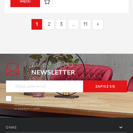
WIĘCEJ
1
2
3
…
11
ZAPISZ SIĘ DO
NEWSLETTER
Wyrażam zgodę na otrzymywanie drogą elektroniczną
na wskazany przeze mnie adres e-mail informacji dotyczących
świadczonych przez Administratora.Zgoda może zostać cofnięta
w każdym czasie.
O NAS