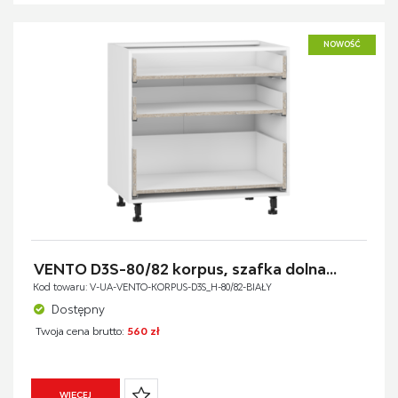
NOWOŚĆ
VENTO D3S-80/82 korpus, szafka dolna...
Kod towaru: V-UA-VENTO-KORPUS-D3S_H-80/82-BIAŁY
Dostępny
Twoja cena brutto:
560 zł
WIĘCEJ