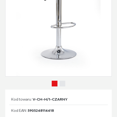
Kod towaru:
V-CH-H/1-CZARNY
Kod EAN:
5905248114418