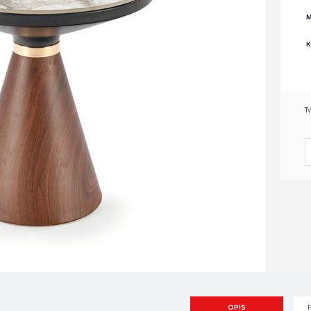
M
K
T
OPIS