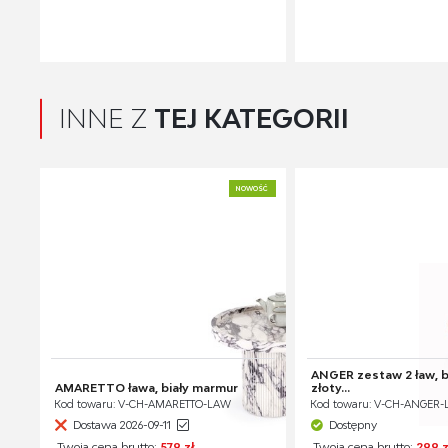
INNE Z
TEJ KATEGORII
NOWOŚĆ
ANGER zestaw 2 ław, b
AMARETTO ława, biały marmur
złoty...
Kod towaru: V-CH-AMARETTO-LAW
Kod towaru: V-CH-ANGER
Dostawa 2026-09-11
Dostępny
Twoja cena brutto:
579 zł
Twoja cena brutto:
299 z