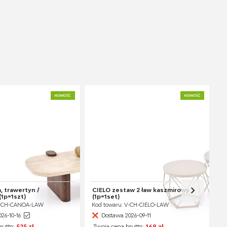
NOWOŚĆ
NOWOŚĆ
 trawertyn /
CIELO zestaw 2 ław kaszmirowy
1p=1szt)
(1p=1set)
V-CH-CANOA-LAW
Kod towaru: V-CH-CIELO-LAW
26-10-16
Dostawa 2026-09-11
rutto:
525 zł
Twoja cena brutto:
169 zł