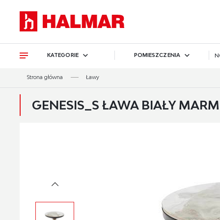
Przejdź do treści.
Przejdź do menu.
Przejdź do wyszukiwarki.
KATEGORIE
POMIESZCZENIA
N
Strona główna
Ławy
GENESIS_S ŁAWA BIAŁY MARM