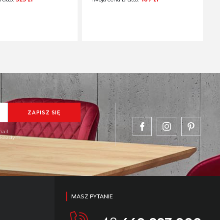
mail
w każdym
MASZ PYTANIE