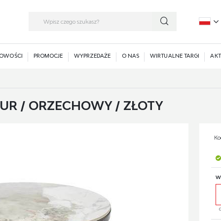
P
E
OWOŚCI
PROMOCJE
WYPRZEDAŻE
O NAS
WIRTUALNE TARGI
AKT
UR / ORZECHOWY / ZŁOTY
Ko
W
G