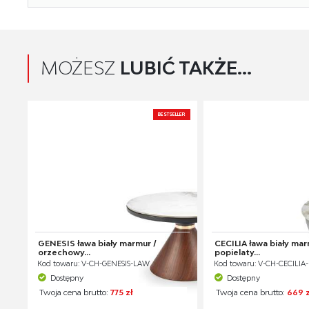
MOŻESZ
LUBIĆ TAKŻE...
BESTSELLER
GENESIS ława biały marmur /
CECILIA ława biały mar
orzechowy...
popielaty...
Kod towaru: V-CH-GENESIS-LAW
Kod towaru: V-CH-CECILI
Dostępny
Dostępny
Twoja cena brutto:
775 zł
Twoja cena brutto:
669 z