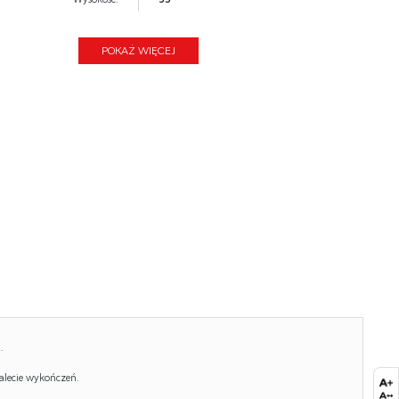
Blat kolor:
marmur biały
POKAŻ WIĘCEJ
Głębokość:
50
Kolor:
orzech, złoty, marmur
Waga brutto:
11.900
Waga netto:
10.900
Objętość:
0.157
Jednostka miary:
szt.
Ilość w paczce:
2
Ilość paczek:
1
Paczka 1:
60.00 x 57.00 x 9.00, 6.40 KG
.
Paczka 2:
55.00 x 55.00 x 42.00, 5.50 KG
alecie wykończeń.