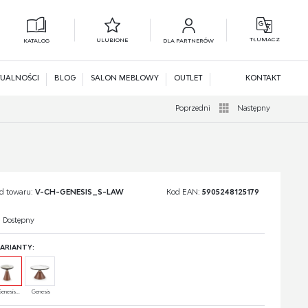
TŁUMACZ
ULUBIONE
KATALOG
DLA PARTNERÓW
L
N
UALNOŚCI
BLOG
SALON MEBLOWY
OUTLET
KONTAKT
Poprzedni
Następny
d towaru:
V-CH-GENESIS_S-LAW
Kod EAN:
5905248125179
Dostępny
ARIANTY:
enesis...
Genesis