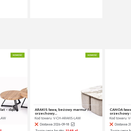
NOWOŚĆ
NOWOŚĆ
lat - dąb
ARAKIS ława, beżowy marmur /
CANOA ława,
orzechowy...
orzechowy (
-LAW
Kod towaru: V-CH-ARAKIS-LAW
Kod towaru: 
Dostawa 2026-09-18
Dostawa 20
ł
Twoja cena brutto:
1149 zł
Twoja cena b