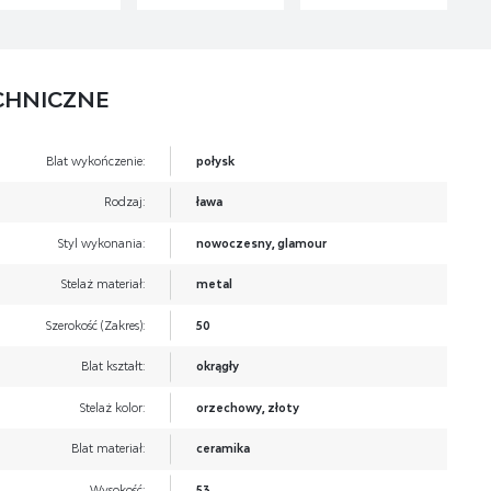
CHNICZNE
Blat wykończenie:
połysk
Rodzaj:
ława
Styl wykonania:
nowoczesny, glamour
Stelaż materiał:
metal
Szerokość (Zakres):
50
Blat kształt:
okrągły
Stelaż kolor:
orzechowy, złoty
Blat materiał:
ceramika
Wysokość:
53