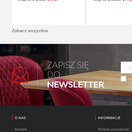
Zobacz wszystkie
ZAPISZ SIĘ
DO
Wy
NEWSLETTER
in
cz
O NAS
INFORMACJE
Kontakt
Polityka prywatności