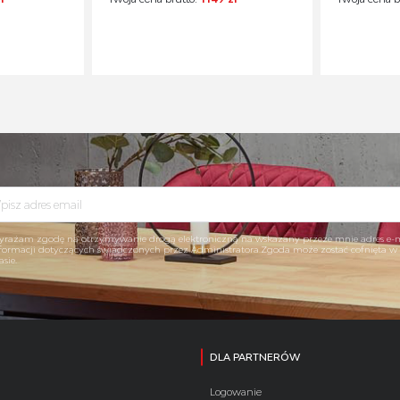
rażam zgodę na otrzymywanie drogą elektroniczną na wskazany przeze mnie adres e-
formacji dotyczących świadczonych przez Administratora.Zgoda może zostać cofnięta 
asie.
DLA PARTNERÓW
Logowanie