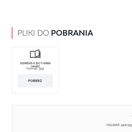
PLIKI DO
POBRANIA
GENESIS S (SCT-0886
small)
Format:
jpg
POBIERZ
HALMAR zastrzega