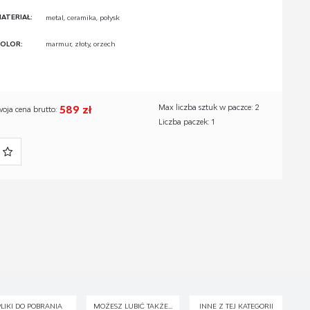
ATERIAŁ:
metal, ceramika, połysk
OLOR:
marmur, złoty, orzech
589 zł
Max liczba sztuk w paczce: 2
woja cena brutto:
Liczba paczek: 1
PLIKI DO POBRANIA
MOŻESZ LUBIĆ TAKŻE...
INNE Z TEJ KATEGORII