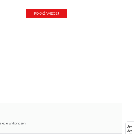
Wysokość:
33
POKAŻ WIĘCEJ
Blat kolor:
transparentny (dymiony)
Kolor:
kaszmir
Waga brutto:
16.000
Waga netto:
15.000
Objętość:
0.137
Ilość w paczce:
2
Ilość paczek:
1
Paczka 1:
89.00 x 86.00 x 8.00, 12.00 KG
Paczka 2:
46.00 x 46.00 x 36.00, 4.00 KG
.
alecie wykończeń.