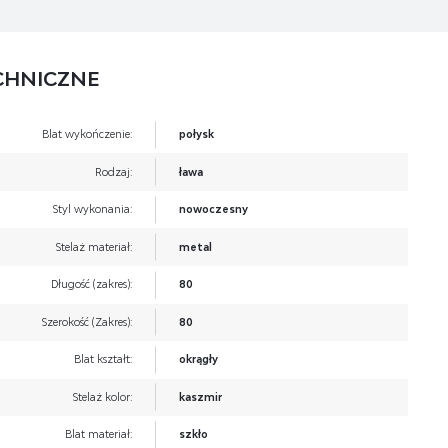
CHNICZNE
Blat wykończenie:
połysk
Rodzaj:
ława
Styl wykonania:
nowoczesny
Stelaż materiał:
metal
Długość (zakres):
80
Szerokość (Zakres):
80
Blat kształt:
okrągły
Stelaż kolor:
kaszmir
Blat materiał:
szkło