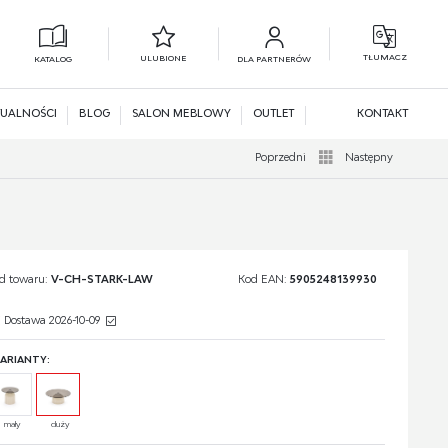
TŁUMACZ
ULUBIONE
KATALOG
DLA PARTNERÓW
L
N
UALNOŚCI
BLOG
SALON MEBLOWY
OUTLET
KONTAKT
Poprzedni
Następny
d towaru:
V-CH-STARK-LAW
Kod EAN:
5905248139930
Dostawa 2026-10-09
ARIANTY:
mały
duży