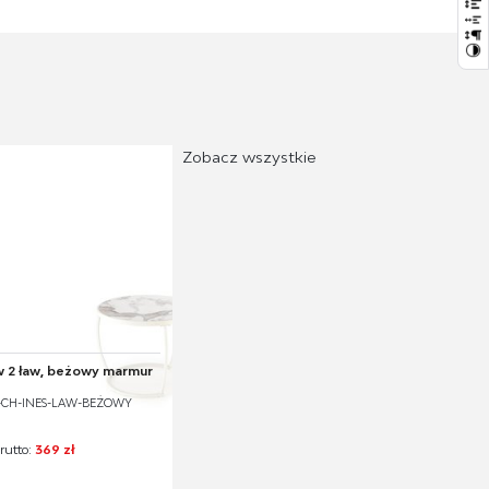
Zobacz wszystkie
 2 ław, beżowy marmur
V-CH-INES-LAW-BEŻOWY
rutto:
369 zł