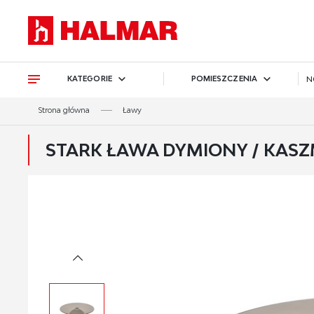
Przejdź do treści.
Przejdź do menu.
Przejdź do wyszukiwarki.
KATEGORIE
POMIESZCZENIA
N
Strona główna
Ławy
STARK ŁAWA DYMIONY / KASZM