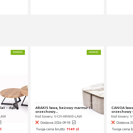
NOWOŚĆ
NOWOŚĆ
lat - dąb
ARAKIS ława, beżowy marmur /
CANOA ława,
orzechowy...
orzechowy (
-LAW
Kod towaru: V-CH-ARAKIS-LAW
Kod towaru: 
Dostawa 2026-09-18
Dostawa 20
ł
Twoja cena brutto:
1149 zł
Twoja cena b