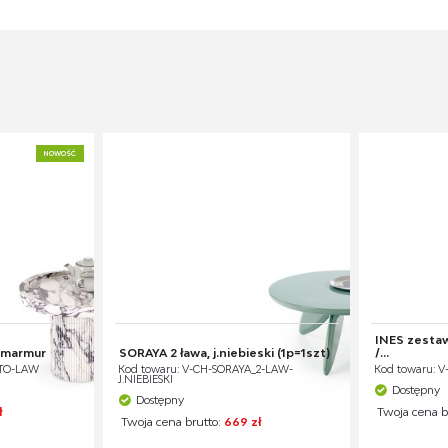
NOWOŚĆ
INES zestaw
 marmur
SORAYA 2 ława, j.niebieski (1p=1szt)
/...
TTO-LAW
Kod towaru: V-CH-SORAYA_2-LAW-
Kod towaru: 
J.NIEBIESKI
Dostępny
Dostępny
ł
Twoja cena b
Twoja cena brutto:
669 zł