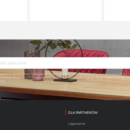
rażam zgodę na otrzymywanie drogą elektroniczną na wskazany przeze mnie adres e-
formacji dotyczących świadczonych przez Administratora.Zgoda może zostać cofnięta 
asie.
DLA PARTNERÓW
Logowanie