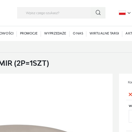
P
E
OWOŚCI
PROMOCJE
WYPRZEDAŻE
O NAS
WIRTUALNE TARGI
AKT
IR (2P=1SZT)
Ko
W