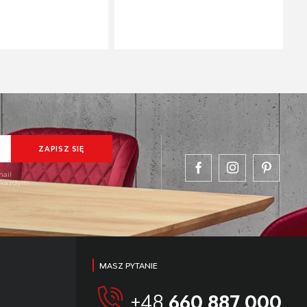
mail
w każdym
MASZ PYTANIE
+48
660 887 000