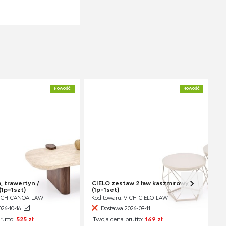
NOWOŚĆ
NOWOŚĆ
 trawertyn /
CIELO zestaw 2 ław kaszmirowy
1p=1szt)
(1p=1set)
V-CH-CANOA-LAW
Kod towaru: V-CH-CIELO-LAW
26-10-16
Dostawa 2026-09-11
rutto:
525 zł
Twoja cena brutto:
169 zł