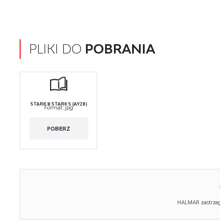
PLIKI DO
POBRANIA
STARK & STARK S (AY28)
Format:
jpg
POBIERZ
HALMAR zastrzega