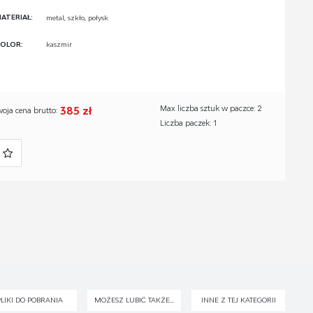
ATERIAŁ:
metal, szkło, połysk
OLOR:
kaszmir
385 zł
Max liczba sztuk w paczce: 2
woja cena brutto:
Liczba paczek: 1
PLIKI DO POBRANIA
MOŻESZ LUBIĆ TAKŻE...
INNE Z TEJ KATEGORII