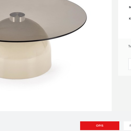
M
K
T
OPIS