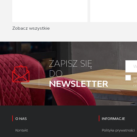
Zobacz wszystkie
ZAPISZ SIĘ
DO
Wy
NEWSLETTER
in
cz
O NAS
INFORMACJE
Kontakt
Polityka prywatności