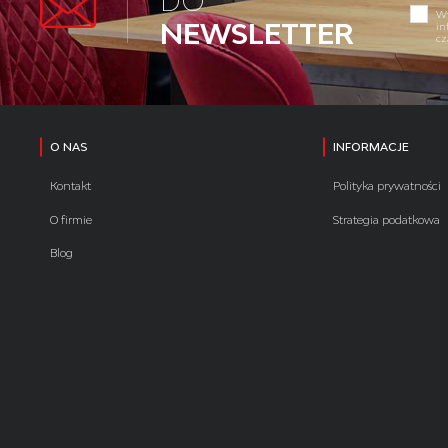
DO
Wy
NEWSLETTER
in
cz
O NAS
INFORMACJE
Kontakt
Polityka prywatności
O firmie
Strategia podatkowa
Blog