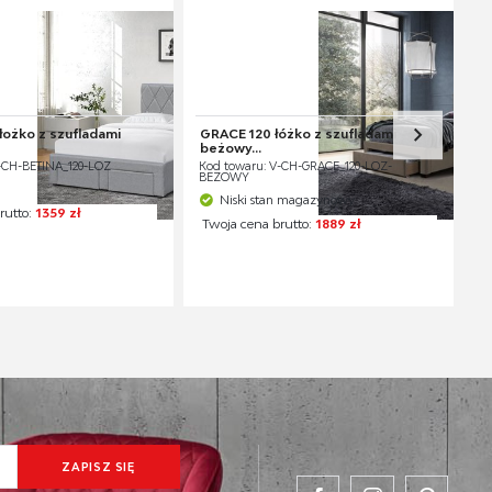
łożko z szufladami
GRACE 120 łóżko z szufladami
beżowy...
-CH-BETINA_120-LOZ
Kod towaru: V-CH-GRACE_120-LOZ-
BEŻOWY
Niski stan magazynowy
rutto:
1359 zł
Twoja cena brutto:
1889 zł