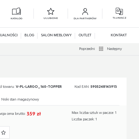
TŁUMACZ
ULUBIONE
KATALOG
DLA PARTNERÓW
L
N
UALNOŚCI
BLOG
SALON MEBLOWY
OUTLET
KONTAKT
Poprzedni
Następny
d towaru:
V-PL-LARGO_160-TOPPER
Kod EAN:
5905248143913
Niski stan magazynowy
359 zł
Max liczba sztuk w paczce: 1
woja cena brutto:
Liczba paczek: 1