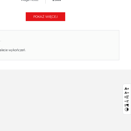
Objętość:
0.160
POKAŻ WIĘCEJ
Ilość w paczce:
1
Ilość paczek:
1
.
Paczka 1:
200.00 x 80.00 x 10.00, 3.00 KG
alecie wykończeń.