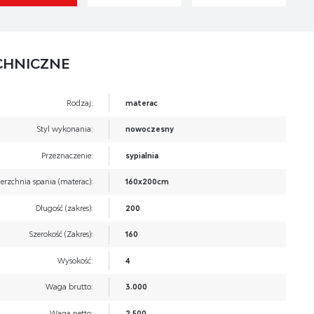
CHNICZNE
Rodzaj:
materac
Styl wykonania:
nowoczesny
Przeznaczenie:
sypialnia
erzchnia spania (materac):
160x200cm
Długość (zakres):
200
Szerokość (Zakres):
160
Wysokość:
4
Waga brutto:
3.000
Waga netto:
2.500