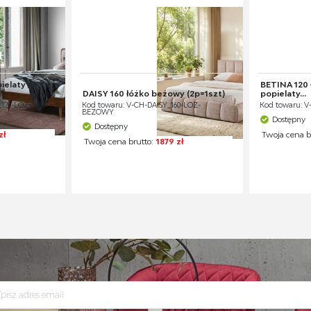
ielaty /
BETINA 120 
DAISY 160 łóżko beżowy (2p=1szt)
popielaty...
_120-LOZ
Kod towaru: V-CH-DAISY_160-LOZ-
Kod towaru: V
BEŻOWY
Dostępny
Dostępny
zł
Twoja cena b
Twoja cena brutto:
1879 zł