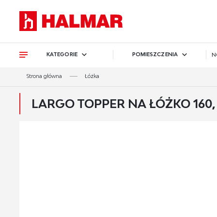
Przejdź do treści.
Przejdź do menu.
Przejdź do wyszukiwarki.
KATEGORIE
POMIESZCZENIA
N
Strona główna
Łóżka
LARGO TOPPER NA ŁÓŻKO 160, 