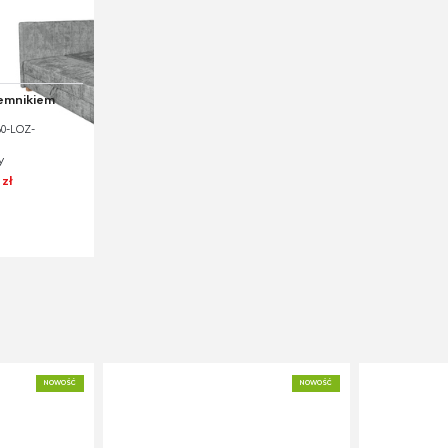
jemnikiem
60-LOZ-
y
 zł
NOWOŚĆ
NOWOŚĆ