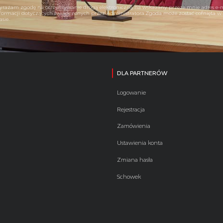
rażam zgodę na otrzymywanie drogą elektroniczną na wskazany przeze mnie adres e-
formacji dotyczących świadczonych przez Administratora.Zgoda może zostać cofnięta 
asie.
DLA PARTNERÓW
Logowanie
Rejestracja
Zamówienia
Ustawienia konta
Zmiana hasła
Schowek