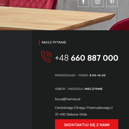
mail
w każdym
MASZ PYTANIE
+48
660 887 000
PONIEDZIAŁEK - PIĄTEK:
8:00-16:00
SOBOTA - NIEDZIELA:
NIECZYNNE
biuro@halmar.pl
Centralnego Okręgu Przemysłowego 2
37-450 Stalowa Wola
SKONTAKTUJ SIĘ Z NAMI