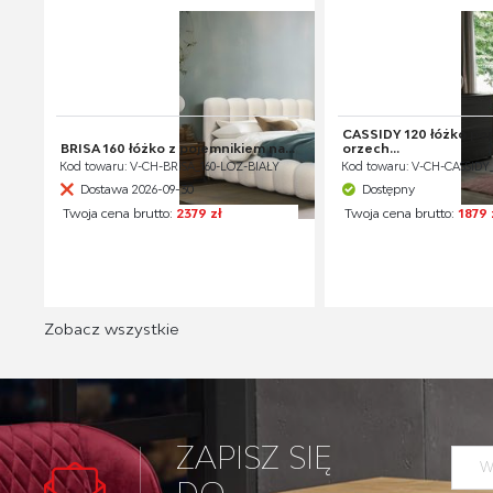
CASSIDY 120 łóżko pop
BRISA 160 łóżko z pojemnikiem na...
orzech...
Kod towaru: V-CH-BRISA_160-LOZ-BIAŁY
Kod towaru: V-CH-CASSIDY
Dostawa 2026-09-30
Dostępny
Twoja cena brutto:
2379 zł
Twoja cena brutto:
1879 
Zobacz wszystkie
ZAPISZ SIĘ