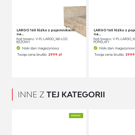
LARGO 160 łóżko z pojemnikiem
LARGO 160 łóżko z po
na...
na...
Kod towaru: V-PL-LARGO_160-LOZ-
Kod towaru: V-PL-LARGO_1
BEŻOWY
POPIELATY
Niski stan magazynowy
Niski stan magazynow
Twoja cena brutto:
2999 zł
Twoja cena brutto:
2999
INNE Z
TEJ KATEGORII
NOWOŚĆ