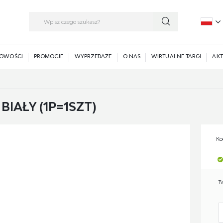
P
E
OWOŚCI
PROMOCJE
WYPRZEDAŻE
O NAS
WIRTUALNE TARGI
AKT
BIAŁY (1P=1SZT)
Ko
T