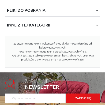
PLIKI DO
POBRANIA
wymiary: 53/50/88-109/64-85 cm, materiał: sklejka gięta /
eco skóra / stal chromowana, kolor: orzech / czarny
INNE Z
TEJ KATEGORII
POBIERZ
H-100 (JY1996)
Rodzaj:
krzesło barowe
NOWOŚĆ
Zaprezentowane kolory wykończeń produktów mogą różnić się od
kolorów rzeczywistych.
Styl wykonania:
nowoczesny
Podane wymiary mogą różnić się od rzeczywistych +/- 3%.
HALMAR zastrzega sobie prawo do: zmian konstrukcyjnych, usunięcia
Tapicerka kolor:
czarny
produktów z oferty oraz zmian w palecie wykończeń.
Stelaż materiał:
sklejka gięta
Tapicerka rodzaj:
eco skóra
ZAPISZ SIĘ DO
Szerokość (Zakres):
53
NEWSLETTER
Stelaż kolor:
chromowy
H127 hoker cappuccino / popielaty (1p=2szt)
Materiał siedzisko/oparcie:
eco skóra
Kod towaru: V-CH-H/127-CAPPUCCINO/POPIELATY