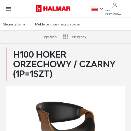
Przejdź do treści.
Przejdź do menu.
Przejdź do wyszukiwarki.
DLA
PARTNERÓW
PL
Strona główna
Meble barowe i restauracyjne
EN
Poprzedni
Następny
H100 HOKER
ORZECHOWY / CZARNY
(1P=1SZT)