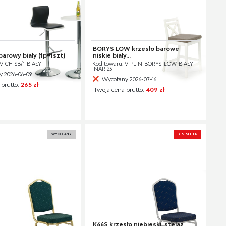
BORYS LOW krzesło barowe
barowy biały (1p=1szt)
niskie biały...
V-CH-SB/1-BIAŁY
Kod towaru: V-PL-N-BORYS_LOW-BIAŁY-
INARI23
 2026-06-09
Wycofany 2026-07-16
 brutto:
265 zł
Twoja cena brutto:
409 zł
WYCOFANY
BESTSELLER
K66S krzesło niebieski, stelaż