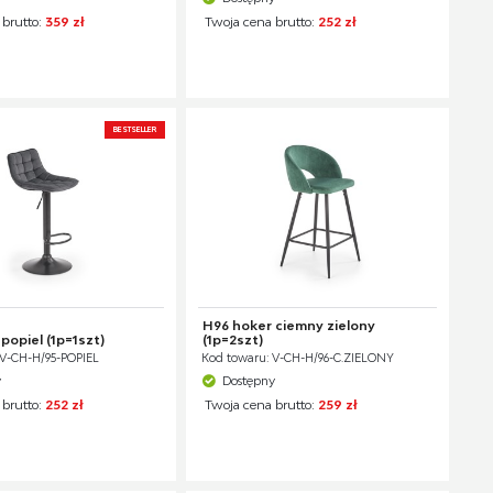
 brutto:
359 zł
Twoja cena brutto:
252 zł
BESTSELLER
H96 hoker ciemny zielony
popiel (1p=1szt)
(1p=2szt)
 V-CH-H/95-POPIEL
Kod towaru: V-CH-H/96-C.ZIELONY
y
Dostępny
 brutto:
252 zł
Twoja cena brutto:
259 zł