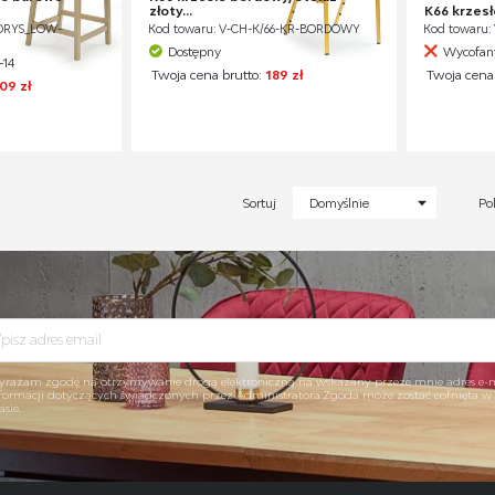
złoty...
K66 krzesło
BORYS_LOW-
Kod towaru: V-CH-K/66-KR-BORDOWY
Kod towaru:
Dostępny
Wycofany
-14
Twoja cena brutto:
189 zł
Twoja cena
09 zł
Sortuj
Domyślnie
Po
rażam zgodę na otrzymywanie drogą elektroniczną na wskazany przeze mnie adres e-
formacji dotyczących świadczonych przez Administratora.Zgoda może zostać cofnięta 
asie.