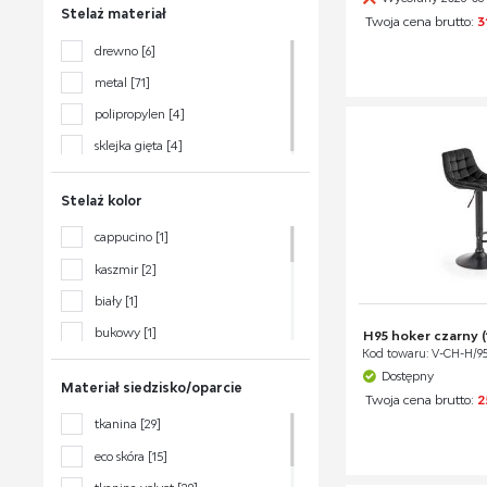
Stelaż materiał
Twoja cena brutto:
3
brak tapicerki
[2]
drewno
[6]
brązowy
[3]
metal
[71]
czarny
[16]
polipropylen
[4]
granatowy
[3]
sklejka gięta
[4]
kremowy
[5]
musztardowy
[1]
Stelaż kolor
niebieski
[1]
cappucino
[1]
popielaty
[25]
kaszmir
[2]
popielaty ciemny
[1]
biały
[1]
zielony
[9]
bukowy
[1]
H95 hoker czarny (
Kod towaru: V-CH-H/
chromowy
[14]
Dostępny
Materiał siedzisko/oparcie
czarny
[47]
Twoja cena brutto:
2
tkanina
[29]
dąb sonoma
[1]
eco skóra
[15]
orzechowy
[6]