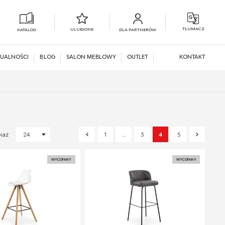
TŁUMACZ
ULUBIONE
KATALOG
DLA PARTNERÓW
L
N
UALNOŚCI
BLOG
SALON MEBLOWY
OUTLET
KONTAKT
1
…
3
4
5
każ
24
WYCOFANY
WYCOFANY