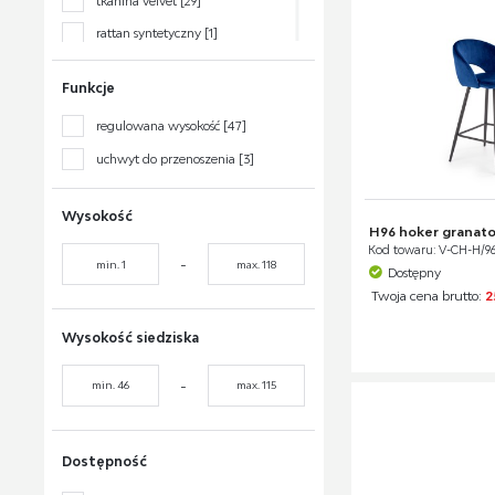
tkanina velvet
[29]
orzech ciemny
[3]
rattan syntetyczny
[1]
srebrny
[1]
tkanina bouclé
[2]
złoty
[10]
Funkcje
sklejka gięta
[4]
kawowy
[1]
regulowana wysokość
[47]
polipropylen
[2]
uchwyt do przenoszenia
[3]
MDF laminowany
[1]
Wysokość
H96 hoker granato
Kod towaru: V-CH-H/
-
Dostępny
Twoja cena brutto:
2
Wysokość siedziska
-
Dostępność