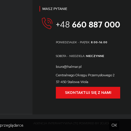
MASZ PYTANIE
+48
660 887 000
PONIEDZIAŁEK - PIĄTEK:
8:00-16:00
SOBOTA - NIEDZIELA:
NIECZYNNE
biuro@halmar.pl
Centralnego Okręgu Przemysłowego 2
37-450 Stalowa Wola
SKONTAKTUJ SIĘ Z NAMI
AGENCJA INTERAKTYWNA
[TI]
POWERED BY
2CLICKSHOP
przeglądarce.
OK