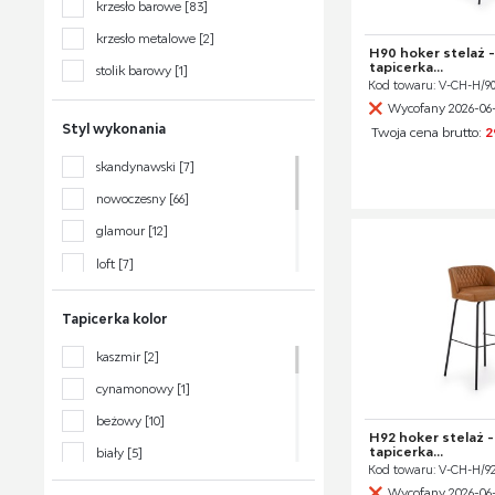
krzesło barowe
[83]
krzesło metalowe
[2]
H90 hoker stelaż -
tapicerka...
stolik barowy
[1]
Kod towaru: V-CH-H/9
Wycofany 2026-06
Styl wykonania
Twoja cena brutto:
2
skandynawski
[7]
nowoczesny
[66]
glamour
[12]
loft
[7]
klasyczny
[14]
Tapicerka kolor
boho
[3]
kaszmir
[2]
tradycyjny
[4]
cynamonowy
[1]
retro
[2]
beżowy
[10]
H92 hoker stelaż -
tapicerka...
biały
[5]
Kod towaru: V-CH-H/
bordowy
[1]
Wycofany 2026-06