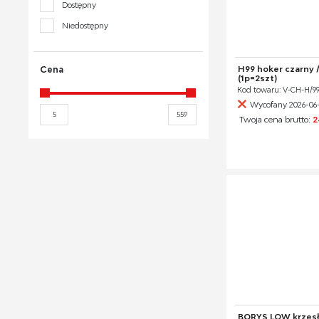
Dostępny
Niedostępny
H99 hoker czarny 
Cena
(1p=2szt)
Kod towaru: V-CH-H/
Wycofany 2026-06
Twoja cena brutto:
2
BORYS LOW krzesł