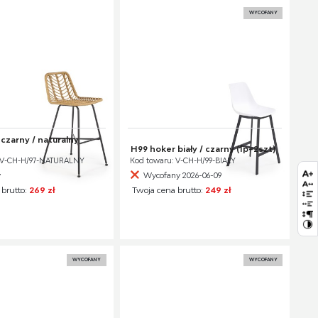
WYCOFANY
czarny / naturalny
H99 hoker biały / czarny (1p=2szt)
 V-CH-H/97-NATURALNY
Kod towaru: V-CH-H/99-BIAŁY
y
Wycofany 2026-06-09
 brutto:
269 zł
Twoja cena brutto:
249 zł
WYCOFANY
WYCOFANY