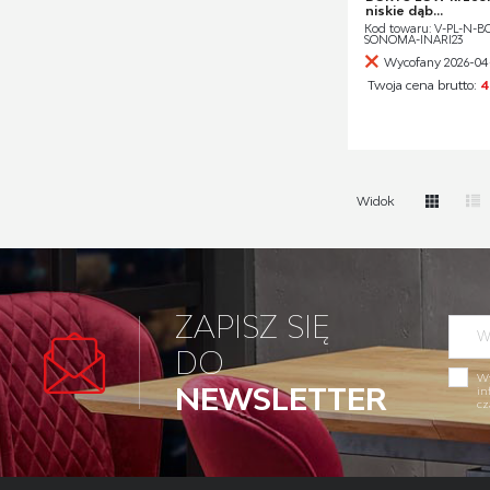
niskie dąb...
Kod towaru: V-PL-N-
SONOMA-INARI23
Wycofany 2026-04
Twoja cena brutto:
4
Widok
ZAPISZ SIĘ
DO
Wy
NEWSLETTER
in
cz