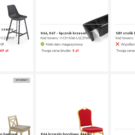
/ czarny
K66, K67 - łącznik krzeseł
SB1 stolik 
99-CZARNY
Kod towaru: V-CH-K/66-ŁĄCZNIK
Kod towaru: 
-09
Niski stan magazynowy
Wycofany
49 zł
Twoja cena brutto:
5 zł
Twoja cena
WYCOFANY
o barowe
K66 krzesło bordowy, stelaż