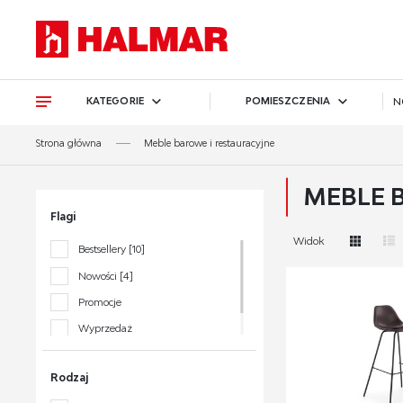
Przejdź do treści.
Przejdź do menu.
Przejdź do wyszukiwarki.
KATEGORIE
POMIESZCZENIA
N
Strona główna
Meble barowe i restauracyjne
MEBLE 
Flagi
Widok
Bestsellery
[10]
Nowości
[4]
Promocje
Wyprzedaż
Polecane
[2]
Rodzaj