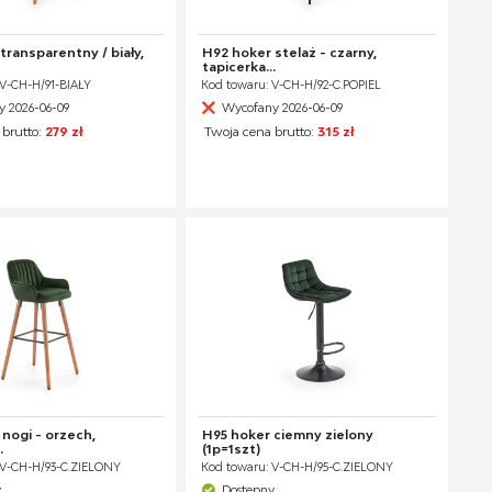
transparentny / biały,
H92 hoker stelaż - czarny,
tapicerka...
 V-CH-H/91-BIAŁY
Kod towaru: V-CH-H/92-C.POPIEL
 2026-06-09
Wycofany 2026-06-09
 brutto:
279 zł
Twoja cena brutto:
315 zł
nogi - orzech,
H95 hoker ciemny zielony
.
(1p=1szt)
 V-CH-H/93-C.ZIELONY
Kod towaru: V-CH-H/95-C.ZIELONY
y
Dostępny