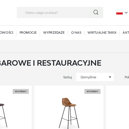
P
E
OWOŚCI
PROMOCJE
WYPRZEDAŻE
O NAS
WIRTUALNE TARGI
AKT
BAROWE I RESTAURACYJNE
Sortuj
Domyślnie
Po
WYCOFANY
WYCOFANY