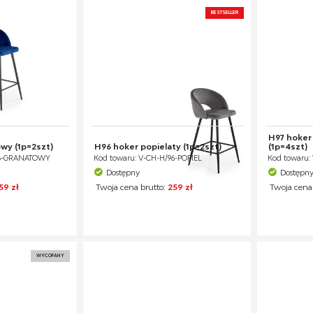
BESTSELLER
H97 hoker 
wy (1p=2szt)
H96 hoker popielaty (1p=2szt)
(1p=4szt)
96-GRANATOWY
Kod towaru: V-CH-H/96-POPIEL
Kod towaru:
Dostępny
Dostępn
59 zł
Twoja cena brutto:
259 zł
Twoja cena
WYCOFANY