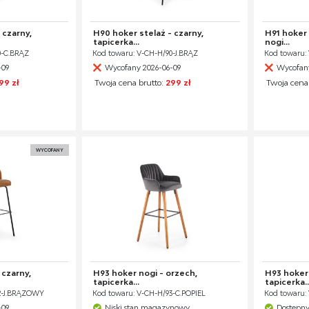
 czarny,
H90 hoker stelaż - czarny,
H91 hoker 
tapicerka...
nogi...
0-C.BRĄZ
Kod towaru: V-CH-H/90-J.BRĄZ
Kod towaru:
-09
Wycofany 2026-06-09
Wycofany
99 zł
Twoja cena brutto:
299 zł
Twoja cena
WYCOFANY
 czarny,
H93 hoker nogi - orzech,
H93 hoker 
tapicerka...
tapicerka..
92-J.BRĄZOWY
Kod towaru: V-CH-H/93-C.POPIEL
Kod towaru:
-09
Niski stan magazynowy
Dostępn