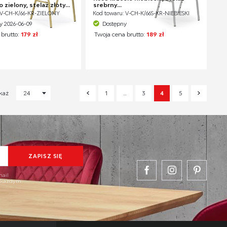
 zielony, stelaż złoty...
srebrny...
 V-CH-K/66-KR-ZIELONY
Kod towaru: V-CH-K/66S-KR-NIEBIESKI
 2026-06-09
Dostępny
 brutto:
179 zł
Twoja cena brutto:
189 zł
1
…
3
4
5
każ
24
mail
w każdym