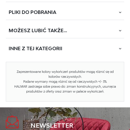
PLIKI DO
POBRANIA
wymiary: 62/86/97/45 cm, materiał: stal malowana
proszkowo / siatka / polipropylen, kolor: ciemny popiel
MOŻESZ
LUBIĆ TAKŻE...
POBIERZ
ZLATAN (JJ373C)
INNE Z
TEJ KATEGORII
Rodzaj:
fotel bujany, fotel
Styl wykonania:
nowoczesny
NOWOŚĆ
Tapicerka rodzaj:
siatka
Zaprezentowane kolory wykończeń produktów mogą różnić się od
kolorów rzeczywistych.
Szerokość (Zakres):
62
Podane wymiary mogą różnić się od rzeczywistych +/- 3%.
HALMAR zastrzega sobie prawo do: zmian konstrukcyjnych, usunięcia
Stelaż kolor:
popielaty
produktów z oferty oraz zmian w palecie wykończeń.
Materiał siedzisko/oparcie:
siatka
Wysokość:
97
ZAPISZ SIĘ DO
GATTO fotel wypoczynkowy popiel
Wysokość siedziska:
45
NEWSLETTER
Kod towaru: V-CH-GATTO-FOT