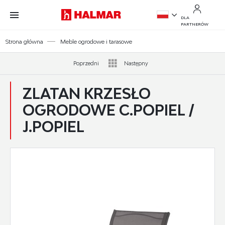
Przejdź do treści.
Przejdź do menu.
Przejdź do wyszukiwarki.
DLA
PARTNERÓW
PL
Strona główna
Meble ogrodowe i tarasowe
EN
Poprzedni
Następny
ZLATAN KRZESŁO
OGRODOWE C.POPIEL /
J.POPIEL