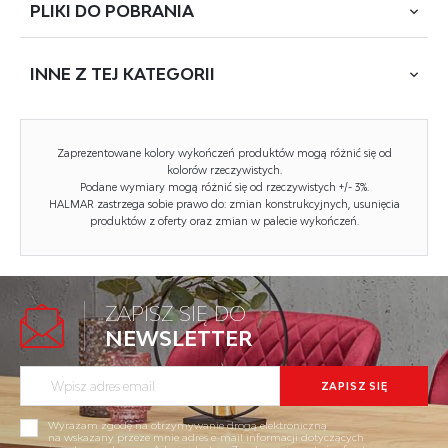
PLIKI DO
POBRANIA
wymiary: 43/2/178 (x3) cm, materiał: drewno lite / pergamin,
kolor: orzech
INNE Z
TEJ KATEGORII
POBIERZ
PAR-1
Rodzaj:
parawan
WYCOFANY
Zaprezentowane kolory wykończeń produktów mogą różnić się od
kolorów rzeczywistych.
Styl wykonania:
tradycyjny
Podane wymiary mogą różnić się od rzeczywistych +/- 3%.
HALMAR zastrzega sobie prawo do: zmian konstrukcyjnych, usunięcia
Tapicerka kolor:
biały
produktów z oferty oraz zmian w palecie wykończeń.
Materiał:
drewno lite
Szerokość (Zakres):
43
ZAPISZ SIĘ DO
Wysokość:
178
NEWSLETTER
Głębokość:
2
BAR11 stolik barowy czarny / naturalny...
Kolor:
biały, orzech
Kod towaru: V-CH-BAR_11
Wyrażam zgodę na otrzymywanie drogą elektroniczną
Wycofany 2026-06-09
Waga brutto:
5.000
na wskazany przeze mnie adres e-mail informacji dotyczących