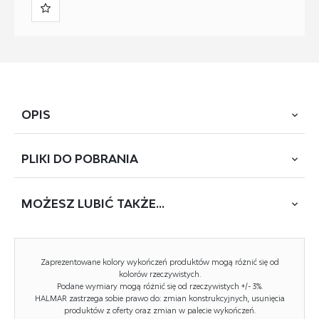
OPIS
PLIKI DO
POBRANIA
wymiary: 65/60/110-120/48-58 cm, mechinizm TILT /
podnoszone podłokietniki, tkanina membranowa, kolor:
czarno-różowy
MOŻESZ
LUBIĆ TAKŻE...
POBIERZ
BLOOM (RT-5631)
-15%
PROMOCJA
Zaprezentowane kolory wykończeń produktów mogą różnić się od
Rodzaj:
fotel obrotowy
kolorów rzeczywistych.
Podane wymiary mogą różnić się od rzeczywistych +/- 3%.
Styl wykonania:
nowoczesny
HALMAR zastrzega sobie prawo do: zmian konstrukcyjnych, usunięcia
produktów z oferty oraz zmian w palecie wykończeń.
Kółka:
kółka zwykłe