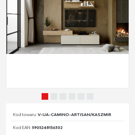
Kod towaru:
V-UA-CAMINO-ARTISAN/KASZMIR
Kod EAN:
5905248156302