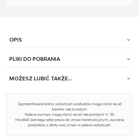
OPIS
PLIKI DO
POBRANIA
Zestaw mebli w eleganckim odcieniu dąb Artisan / kaszmir
to nowoczesna propozycja do salonu, w której
centralnym elementem jest szafka RTV z panelem z lameli.
MOŻESZ
LUBIĆ TAKŻE...
POBIERZ
Instrukcja montażu
Wykonany z laminowanej płyty meblowej 16 mm,
wyposażony w zawiasy Hettich Slide-On, prowadnice
kulkowe Häfele oraz system push to open, łączy
NOWOŚĆ
Zaprezentowane kolory wykończeń produktów mogą różnić się od
funkcjonalność z minimalistycznym designem.
kolorów rzeczywistych.
Podane wymiary mogą różnić się od rzeczywistych +/- 3%.
Panel z lameli w połączeniu z ciepłą, stonowaną
HALMAR zastrzega sobie prawo do: zmian konstrukcyjnych, usunięcia
kolorystyką nadaje meblom elegancki, dekoracyjny
produktów z oferty oraz zmian w palecie wykończeń.
akcent, tworząc spójną i stylową aranżację salonu.