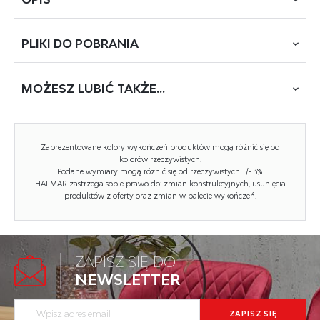
PLIKI DO
POBRANIA
wymiary: 121/61/45 cm cm, materiał: spiek / MDF
okleinowany / stal malowana proszkowo, kolor: czarny
marmur - orzechowy
MOŻESZ
LUBIĆ TAKŻE...
POBIERZ
RAMONA (QJ-471-CT (M))
Zaprezentowane kolory wykończeń produktów mogą różnić się od
Blat wykończenie:
matowy
kolorów rzeczywistych.
Podane wymiary mogą różnić się od rzeczywistych +/- 3%.
Rodzaj:
ława
HALMAR zastrzega sobie prawo do: zmian konstrukcyjnych, usunięcia
produktów z oferty oraz zmian w palecie wykończeń.
Styl wykonania:
nowoczesny
Stelaż materiał:
metal
Szerokość (Zakres):
121
ZAPISZ SIĘ DO
NEWSLETTER
Blat kształt:
prostokątny
Stelaż kolor:
czarny
ZENGA ława z funkcją czarny / dąb...