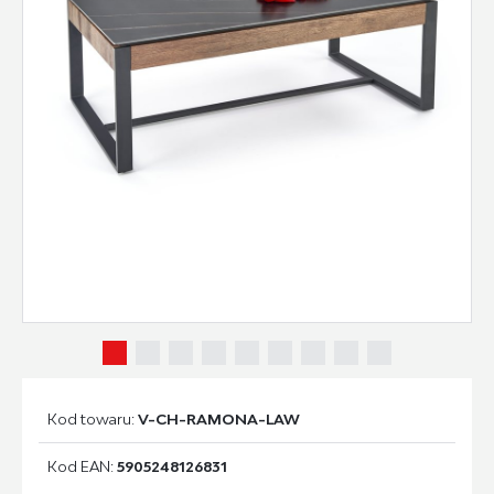
Kod towaru:
V-CH-RAMONA-LAW
Kod EAN:
5905248126831