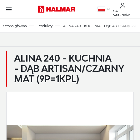
Przejdź do treści.
Przejdź do menu.
Przejdź do wyszukiwarki.
DLA
PARTNERÓW
PL
Strona główna
Produkty
ALINA 240 - KUCHNIA - DĄB ARTISAN/CZARN
EN
ALINA 240 - KUCHNIA
- DĄB ARTISAN/CZARNY
MAT (9P=1KPL)