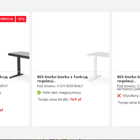
-15%
ROMOCJA
nkcją
B53 biurko biurko z funkcją
B53 biurko b
regulacji...
regulacji...
ZARNY
Kod towaru: V-CH-B/53-BIAŁY
Kod towaru: V
ARTISAN/CZA
y
Niski stan magazynowy
Wycofany 
Twoja cena brutto:
769 zł
Twoja cena b
zł