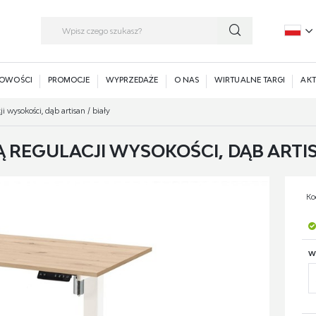
P
E
OWOŚCI
PROMOCJE
WYPRZEDAŻE
O NAS
WIRTUALNE TARGI
AKT
i wysokości, dąb artisan / biały
Ą REGULACJI WYSOKOŚCI, DĄB ARTIS
Ko
W