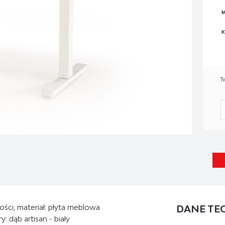
M
K
T
ości, materiał: płyta meblowa
DANE TE
 dąb artisan - biały