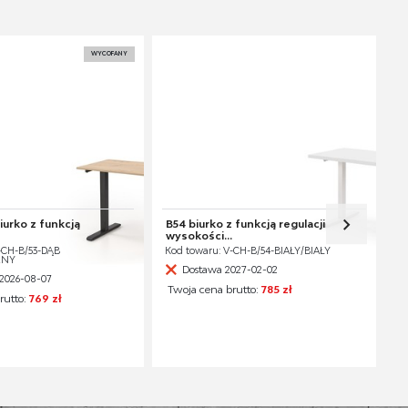
WYCOFANY
iurko z funkcją
B54 biurko z funkcją regulacji
wysokości...
-CH-B/53-DĄB
Kod towaru: V-CH-B/54-BIAŁY/BIAŁY
RNY
Dostawa 2027-02-02
2026-08-07
Twoja cena brutto:
785 zł
rutto:
769 zł