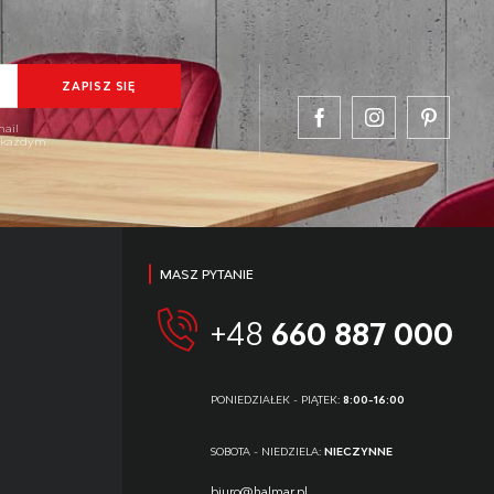
mail
w każdym
MASZ PYTANIE
+48
660 887 000
PONIEDZIAŁEK - PIĄTEK:
8:00-16:00
SOBOTA - NIEDZIELA:
NIECZYNNE
biuro@halmar.pl