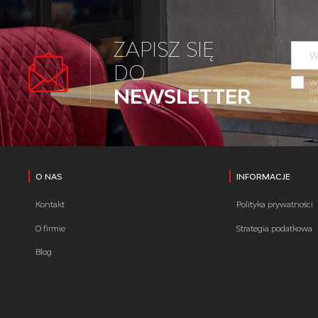
ZAPISZ SIĘ
DO
Wy
NEWSLETTER
in
cz
O NAS
INFORMACJE
Kontakt
Polityka prywatności
O firmie
Strategia podatkowa
Blog