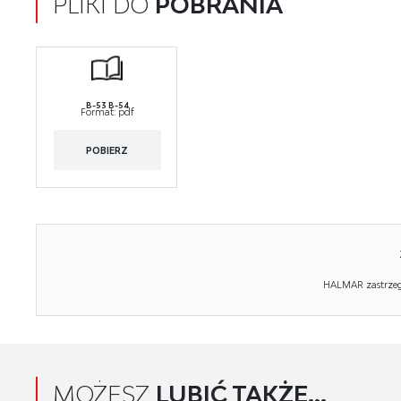
PLIKI DO
POBRANIA
B-53 B-54
Format:
pdf
POBIERZ
HALMAR zastrzega
MOŻESZ
LUBIĆ TAKŻE...