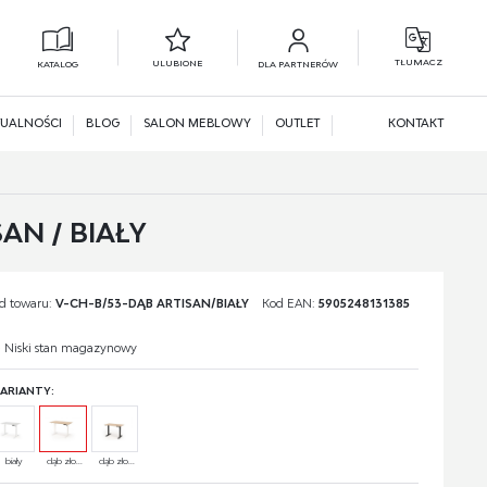
TŁUMACZ
ULUBIONE
KATALOG
DLA PARTNERÓW
L
N
UALNOŚCI
BLOG
SALON MEBLOWY
OUTLET
KONTAKT
AN / BIAŁY
d towaru:
V-CH-B/53-DĄB ARTISAN/BIAŁY
Kod EAN:
5905248131385
Niski stan magazynowy
ARIANTY:
biały
dąb zło...
dąb zło...