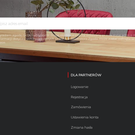
rażam zgodę na otrzymywanie drogą elektroniczną na wskazany przeze mnie adres e-
formacji dotyczących świadczonych przez Administratora.Zgoda może zostać cofnięta 
asie.
DLA PARTNERÓW
Logowanie
Rejestracja
Zamówienia
Ustawienia konta
Zmiana hasła