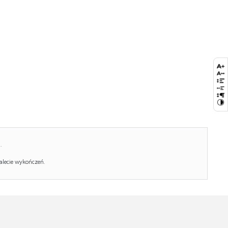
Ilość paczek:
1
Paczka 1:
113.00 x 63.00 x 2.00, 7.50 KG
Paczka 2:
95.00 x 58.00 x 11.00, 15.00 KG
.
alecie wykończeń.