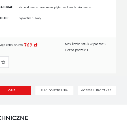
ATERIAŁ:
stal malowana proszkowo, płyta meblowa laminowana
OLOR:
dąb artisan, biały
769 zł
Max liczba sztuk w paczce: 2
woja cena brutto:
Liczba paczek: 1
OPIS
PLIKI DO POBRANIA
MOŻESZ LUBIĆ TAKŻE...
CHNICZNE