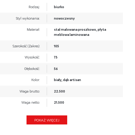
Rodzaj:
biurko
Styl wykonania:
nowoczesny
Materiał:
stal malowana proszkowo, płyta
meblowa laminowana
Szerokość (Zakres):
105
Wysokość:
73
Głębokość:
56
Kolor:
biały, dąb artisan
Waga brutto:
22.500
Waga netto:
21.500
Objętość:
0.079
POKAŻ WIĘCEJ
Ilość w paczce:
2