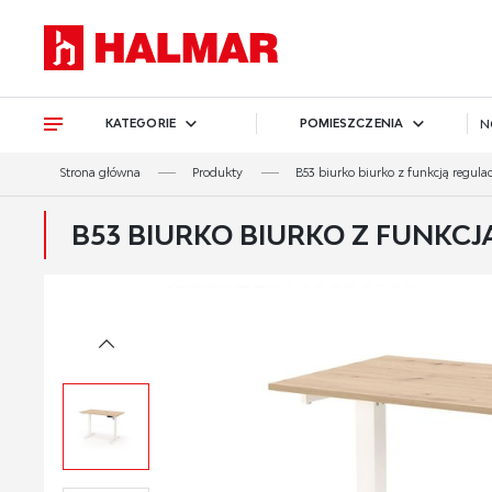
Przejdź do treści.
Przejdź do menu.
Przejdź do wyszukiwarki.
KATEGORIE
POMIESZCZENIA
N
Strona główna
Produkty
B53 biurko biurko z funkcją regulacj
B53 BIURKO BIURKO Z FUNKCJ