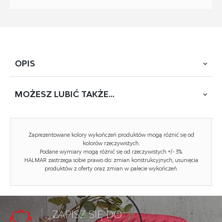
OPIS
MOŻESZ
LUBIĆ TAKŻE...
wymiary: 124/85/76 cm, materiał: płyta meblowa
laminowana, kolor: dąb artisan
Zaprezentowane kolory wykończeń produktów mogą różnić się od
kolorów rzeczywistych.
Podane wymiary mogą różnić się od rzeczywistych +/- 3%.
Rodzaj:
biurko
HALMAR zastrzega sobie prawo do: zmian konstrukcyjnych, usunięcia
produktów z oferty oraz zmian w palecie wykończeń.
Styl wykonania:
tradycyjny
Długość (zakres):
124
Materiał:
płyta meblowa laminowana
ZAPISZ SIĘ DO