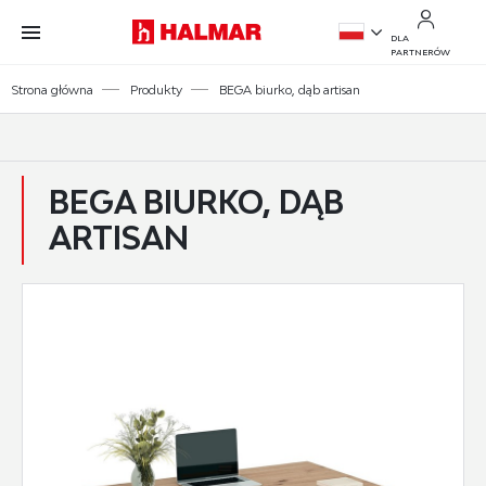
Przejdź do treści.
Przejdź do menu.
Przejdź do wyszukiwarki.
DLA
PARTNERÓW
PL
Strona główna
Produkty
BEGA biurko, dąb artisan
EN
BEGA BIURKO, DĄB
ARTISAN