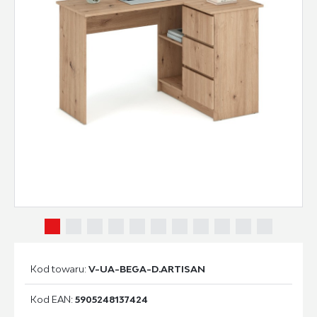
Kod towaru:
V-UA-BEGA-D.ARTISAN
Kod EAN:
5905248137424