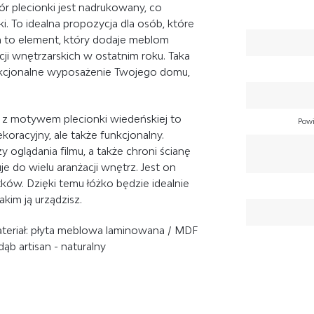
ór plecionki jest nadrukowany, co
ki. To idealna propozycja dla osób, które
a to element, który dodaje meblom
ji wnętrzarskich w ostatnim roku. Taka
unkcjonalne wyposażenie Twojego domu,
z motywem plecionki wiedeńskiej to
Powi
koracyjny, ale także funkcjonalny.
oglądania filmu, a także chroni ścianę
je do wielu aranżacji wnętrz. Jest on
ków. Dzięki temu łóżko będzie idealnie
akim ją urządzisz.
ateriał: płyta meblowa laminowana / MDF
ąb artisan - naturalny