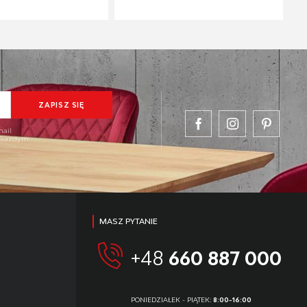
mail
w każdym
MASZ PYTANIE
+48
660 887 000
PONIEDZIAŁEK - PIĄTEK:
8:00-16:00