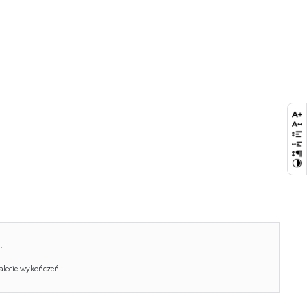
Waga brutto:
106.200
Waga netto:
104.200
Objętość:
0.290
Jednostka miary:
szt.
Ilość w paczce:
4
Ilość paczek:
1
Paczka 1:
213.00 x 33.00 x 13.00, 32.00 KG
Paczka 2:
177.00 x 106.00 x 5.00, 38.00 KG
Paczka 3:
163.00 x 32.00 x 13.00, 20.50 KG
Paczka 4:
160.00 x 18.00 x 12.00, 15.70 KG
.
alecie wykończeń.