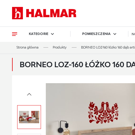
Przejdź do treści.
Przejdź do menu.
Przejdź do wyszukiwarki.
KATEGORIE
POMIESZCZENIA
N
Strona główna
Produkty
BORNEO LOZ-160 łóżko 160 dąb art
BORNEO LOZ-160 ŁÓŻKO 160 