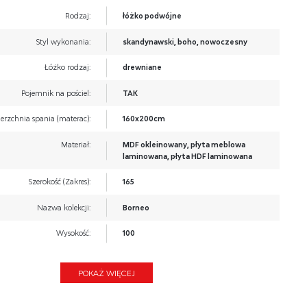
Rodzaj:
łóżko podwójne
Styl wykonania:
skandynawski, boho, nowoczesny
Łóżko rodzaj:
drewniane
Pojemnik na pościel:
TAK
erzchnia spania (materac):
160x200cm
Materiał:
MDF okleinowany, płyta meblowa
laminowana, płyta HDF laminowana
Szerokość (Zakres):
165
Nazwa kolekcji:
Borneo
Wysokość:
100
Głębokość:
205
POKAŻ WIĘCEJ
Kolor:
czarny, dąb artisan