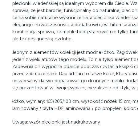
plecionki wiedeńskiej są idealnym wyborem dla Ciebie. Wz
sprawia, że jest bardziej funkcjonalny od naturalnej plecion
cenią sobie naturalne wykończenia, a plecionka wiedeńsk
elegancji i nowoczesności, a dodatkowo jest hitem aranżac
kombinacja sprawia, że meble będą stanowić nie tylko f
ale też designerską ozdobę.
Jednym z elementów kolekcji jest modne łóżko.
Zagłówek 
jeden z wielu atutów tego modelu. To nie tylko element de
Zapewnia on wygodne oparcie podczas czytania książki czy 
przed zabrudzeniami.
Dąb artisan to także kolor, który pasu
uniwersalny i łatwo dopasować go do innych mebli i dodat
się prezentować w Twojej sypialni, niezależnie od stylu, w j
łóżko, wymiary: 165/205/100 cm, wysokość nóżek 15 cm, m
laminowany / płyta HDF laminowana / polipropylen, kolor: d
Uwaga: wzór plecionki jest nadrukowany