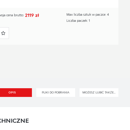
2119 zł
Max liczba sztuk w paczce: 4
woja cena brutto:
Liczba paczek: 1
OPIS
PLIKI DO POBRANIA
MOŻESZ LUBIĆ TAKŻE...
CHNICZNE