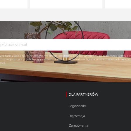
rażam zgodę na otrzymywanie drogą elektroniczną na wskazany przeze mnie adres e-
formacji dotyczących świadczonych przez Administratora.Zgoda może zostać cofnięta 
asie.
DLA PARTNERÓW
Logowanie
Rejestracja
Zamówienia