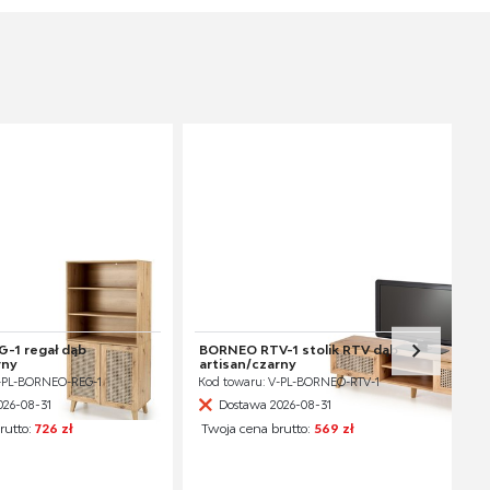
-1 regał dąb
BORNEO RTV-1 stolik RTV dąb
rny
artisan/czarny
V-PL-BORNEO-REG-1
Kod towaru: V-PL-BORNEO-RTV-1
026-08-31
Dostawa 2026-08-31
rutto:
726 zł
Twoja cena brutto:
569 zł