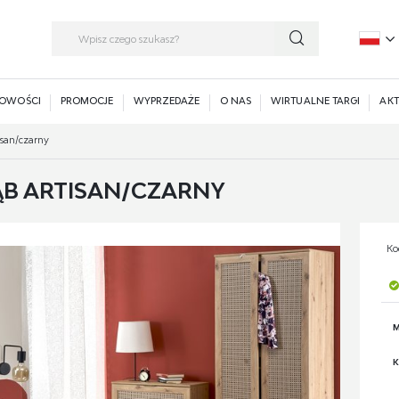
P
E
OWOŚCI
PROMOCJE
WYPRZEDAŻE
O NAS
WIRTUALNE TARGI
AKT
isan/czarny
DĄB ARTISAN/CZARNY
Ko
M
K