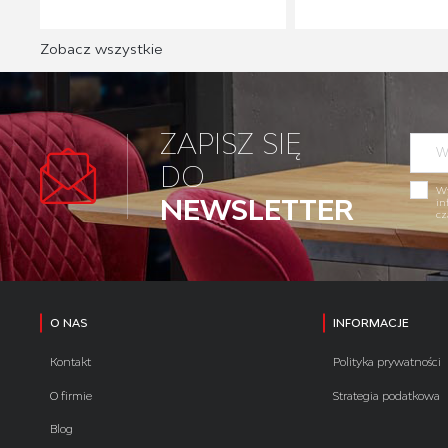
Zobacz wszystkie
ZAPISZ SIĘ
DO
Wy
NEWSLETTER
in
cz
O NAS
INFORMACJE
Kontakt
Polityka prywatności
O firmie
Strategia podatkowa
Blog