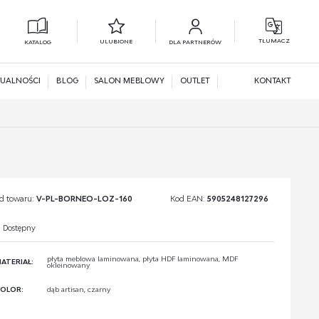
TŁUMACZ
ULUBIONE
KATALOG
DLA PARTNERÓW
L
N
UALNOŚCI
BLOG
SALON MEBLOWY
OUTLET
KONTAKT
d towaru:
V-PL-BORNEO-LOZ-160
Kod EAN:
5905248127296
Dostępny
płyta meblowa laminowana, płyta HDF laminowana, MDF
ATERIAŁ:
okleinowany
OLOR:
dąb artisan, czarny