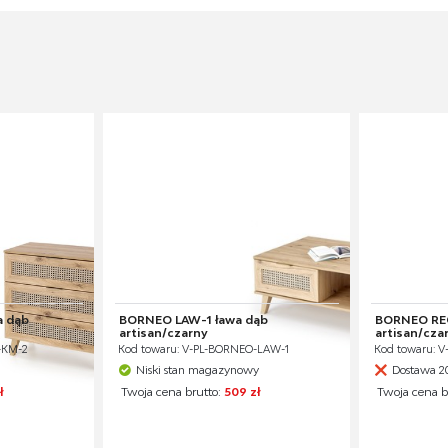
 dąb
BORNEO LAW-1 ława dąb
BORNEO REG
artisan/czarny
artisan/cza
-KM-2
Kod towaru: V-PL-BORNEO-LAW-1
Kod towaru: 
Niski stan magazynowy
Dostawa 2
ł
Twoja cena brutto:
509 zł
Twoja cena b