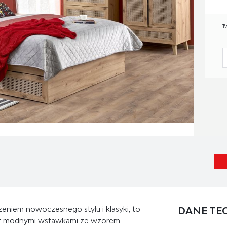
T
czeniem nowoczesnego stylu i klasyki, to
DANE TE
n z modnymi wstawkami ze wzorem