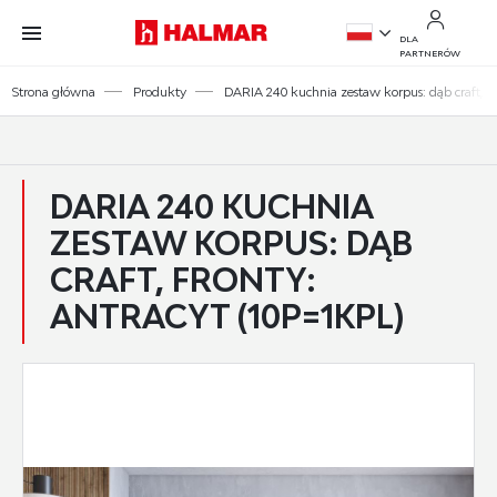
Przejdź do treści.
Przejdź do menu.
Przejdź do wyszukiwarki.
DLA
PARTNERÓW
PL
Strona główna
Produkty
DARIA 240 kuchnia zestaw korpus: dąb craft, fr
EN
DARIA 240 KUCHNIA
ZESTAW KORPUS: DĄB
CRAFT, FRONTY:
ANTRACYT (10P=1KPL)