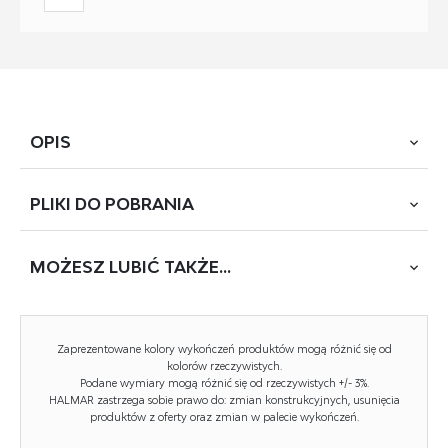
OPIS
PLIKI DO
POBRANIA
długość zestawu: 240 cm, podnośniki gazowe, grubość
blatu: 28 mm, kolory: front - antracyt, korpus - dąb craft,
blat - dąb craft
MOŻESZ
LUBIĆ TAKŻE...
POBIERZ
DARIA
Zaprezentowane kolory wykończeń produktów mogą różnić się od
Rodzaj:
zestaw kuchenny
kolorów rzeczywistych.
Podane wymiary mogą różnić się od rzeczywistych +/- 3%.
Styl wykonania:
nowoczesny, loft
HALMAR zastrzega sobie prawo do: zmian konstrukcyjnych, usunięcia
produktów z oferty oraz zmian w palecie wykończeń.
Korpus kolor:
dąb craft