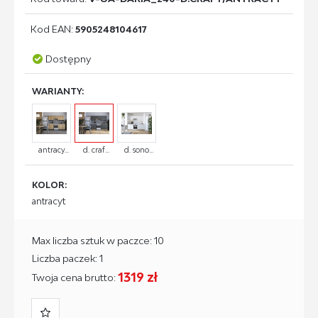
Kod EAN:
5905248104617
Dostępny
WARIANTY:
antracy...
d. craf...
d. sono...
KOLOR:
antracyt
Max liczba sztuk w paczce: 10
Liczba paczek: 1
1319 zł
Twoja cena brutto: