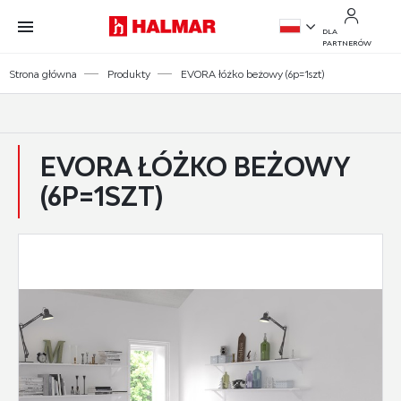
Przejdź do treści.
Przejdź do menu.
Przejdź do wyszukiwarki.
DLA
PARTNERÓW
PL
Strona główna
Produkty
EVORA łóżko beżowy (6p=1szt)
EN
EVORA ŁÓŻKO BEŻOWY
(6P=1SZT)