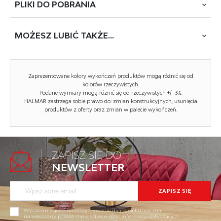
PLIKI DO
POBRANIA
wymiary: 164/215/111 cm, łóżko z szufladami, materiał:
tkanina / drewno lite, kolor: tkanina - beige, drewno -
orzech
MOŻESZ
LUBIĆ TAKŻE...
POBIERZ
EVORA (DUKE 160)
Zaprezentowane kolory wykończeń produktów mogą różnić się od
Rodzaj:
łóżko podwójne
kolorów rzeczywistych.
Podane wymiary mogą różnić się od rzeczywistych +/- 3%.
Styl wykonania:
klasyczny, skandynawski
HALMAR zastrzega sobie prawo do: zmian konstrukcyjnych, usunięcia
produktów z oferty oraz zmian w palecie wykończeń.
Łóżko rodzaj:
tapicerowane
Pojemnik na pościel:
TAK
Przeznaczenie:
sypialnia
ZAPISZ SIĘ DO
NEWSLETTER
Powierzchnia spania (materac):
160x200cm
Tapicerka rodzaj:
tkanina
POLARIS materac 160x200 cm
Kod towaru: V-MATERAC-POLARIS_160CM
Długość (zakres):
215
Wyrażam zgodę na otrzymywanie drogą elektroniczną
Dostawa 2026-08-20
na wskazany przeze mnie adres e-mail informacji dotyczących