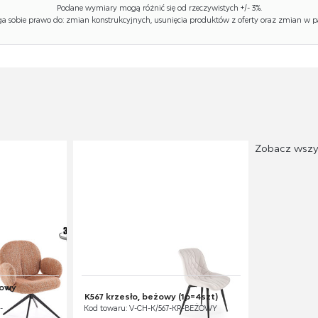
Podane wymiary mogą różnić się od rzeczywistych +/- 3%.
 sobie prawo do: zmian konstrukcyjnych, usunięcia produktów z oferty oraz zmian w p
Zobacz wszy
nowy
K567 krzesło, beżowy (1p=4szt)
-
Kod towaru: V-CH-K/567-KR-BEŻOWY