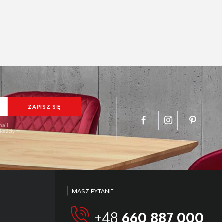
mail
w każdym
MASZ PYTANIE
+48
660 887 000