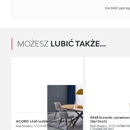
HALMAR zastrzega
MOŻESZ
LUBIĆ TAKŻE...
K568 krzesło cynamo
ACORD stół rozkładany, naturalny...
(2p=2szt)
Kod towaru: V-CH-ACORD-ST
Kod towaru: V-CH-K/568-KR
CYNAMONOWY