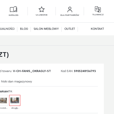
TŁUMACZ
ULUBIONE
KATALOG
DLA PARTNERÓW
L
N
UALNOŚCI
BLOG
SALON MEBLOWY
OUTLET
KONTAKT
ZT)
d towaru:
V-CH-FANIS_OKRAGLY-ST
Kod EAN:
5905248136793
Niski stan magazynowy
ARIANTY:
rostok...
okrągły...