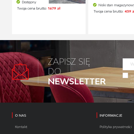
Dostępny
Niski stan magazynow
Twoja cena brutto:
1679 zł
Twoja cena brutto:
439 z
ZAPISZ SIĘ
DO
Wy
NEWSLETTER
in
cz
O NAS
INFORMACJE
Kontakt
Polityka prywatności