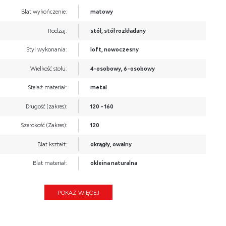
Blat wykończenie:
matowy
Rodzaj:
stół, stół rozkładany
Styl wykonania:
loft, nowoczesny
Wielkość stołu:
4-osobowy, 6-osobowy
Stelaż materiał:
metal
Długość (zakres):
120 - 160
Szerokość (Zakres):
120
Blat kształt:
okrągły, owalny
Blat materiał:
okleina naturalna
Wysokość:
78
POKAŻ WIĘCEJ
Blat Rozkładany:
TAK
Ilość nóg:
2