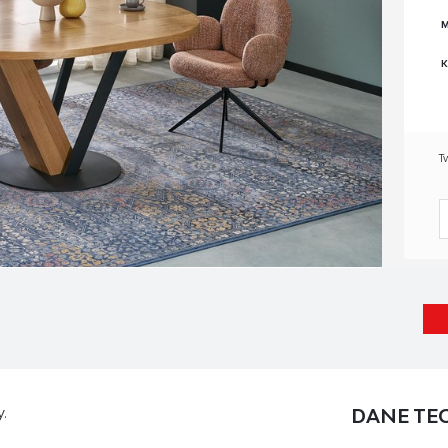
M
K
T
.
DANE TE