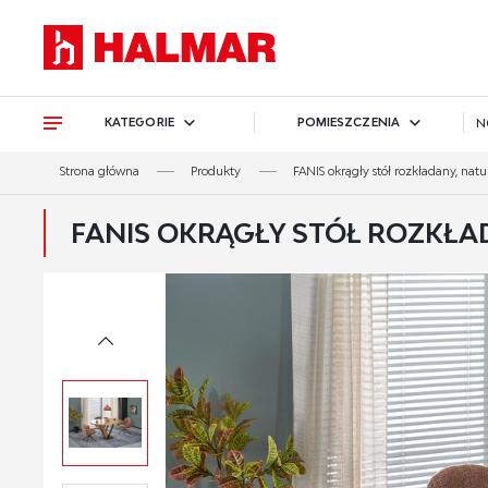
Przejdź do treści.
Przejdź do menu.
Przejdź do wyszukiwarki.
KATEGORIE
POMIESZCZENIA
N
Strona główna
Produkty
FANIS okrągły stół rozkładany, natu
FANIS OKRĄGŁY STÓŁ ROZKŁAD