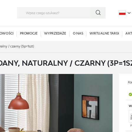
P
E
OWOŚCI
PROMOCJE
WYPRZEDAŻE
O NAS
WIRTUALNE TARGI
AKT
ralny / czarny (3p=1szt)
ANY, NATURALNY / CZARNY (3P=1S
Ko
W
p