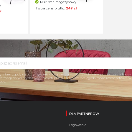
Niski stan magazynowy
y
Twoja cena brutto:
249 zł
ł
rażam zgodę na otrzymywanie drogą elektroniczną na wskazany przeze mnie adres e-
formacji dotyczących świadczonych przez Administratora.Zgoda może zostać cofnięta 
asie.
DLA PARTNERÓW
Logowanie