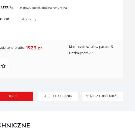
ATERIAŁ:
matowy, metal, okleina naturalna
OLOR:
dąb, czarny
1929 zł
Max liczba sztuk w paczce: 3
woja cena brutto:
Liczba paczek: 1
OPIS
PLIKI DO POBRANIA
MOŻESZ LUBIĆ TAKŻE...
CHNICZNE