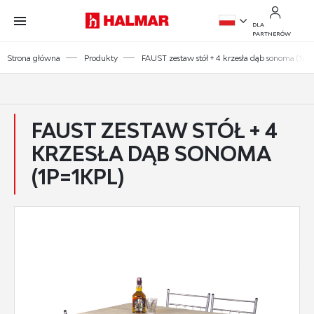
Przejdź do treści.
Przejdź do menu.
Przejdź do wyszukiwarki.
DLA
PARTNERÓW
PL
Strona główna
Produkty
FAUST zestaw stół + 4 krzesła dąb sonoma (1p=
EN
FAUST ZESTAW STÓŁ + 4
KRZESŁA DĄB SONOMA
(1P=1KPL)