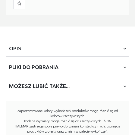
OPIS
PLIKI DO
POBRANIA
stół o wymiarach: 110/70/75 cm, krzesło o wymiarach:
36/38/84 cm, materiał: stal malowana proszkowo / MDF
laminowany, kolor: dąb sonoma
MOŻESZ
LUBIĆ TAKŻE...
POBIERZ
FAUST (TH-1090)
Zaprezentowane kolory wykończeń produktów mogą różnić się od
Rodzaj:
zestaw (stół + 4 krzesła)
kolorów rzeczywistych.
Podane wymiary mogą różnić się od rzeczywistych +/- 3%.
Styl wykonania:
tradycyjny, loft
HALMAR zastrzega sobie prawo do: zmian konstrukcyjnych, usunięcia
produktów z oferty oraz zmian w palecie wykończeń.
Stelaż materiał:
metal