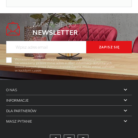
Długość (zakres):
110
Materiał:
MDF okleinowany
ZAPISZ SIĘ DO
NEWSLETTER
Szerokość (Zakres):
70
Stelaż kolor:
srebrny
FAUST zestaw stół + 4 krzesła dąb...
Kod towaru: V-CH-FAUST_3-ZESTAW
Wysokość:
75
Wyrażam zgodę na otrzymywanie drogą elektroniczną
Dostępny
na wskazany przeze mnie adres e-mail informacji dotyczących
świadczonych przez Administratora.Zgoda może zostać cofnięta
Kolor:
dąb sonoma
w każdym czasie.
Twoja cena brutto:
499 zł
Waga brutto:
26.300
POKAŻ WIĘCEJ
O NAS
Waga netto:
25.800
WIĘCEJ
INFORMACJE
Objętość:
0.120
DLA PARTNERÓW
Jednostka miary:
kpl.
BESTSELLER
MASZ PYTANIE
Ilość w paczce:
1
Ilość paczek:
1