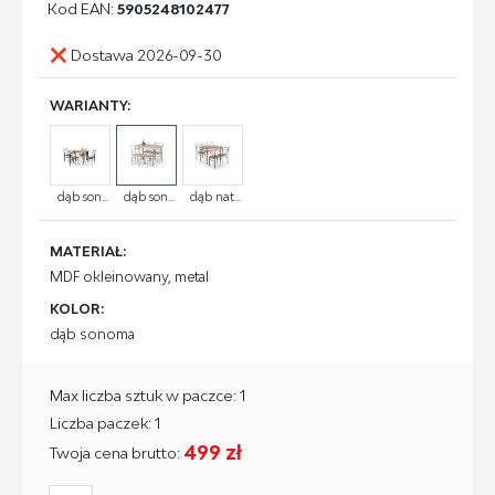
Kod EAN:
5905248102477
Dostawa 2026-09-30
WARIANTY:
dąb son...
dąb son...
dąb nat...
MATERIAŁ:
MDF okleinowany, metal
KOLOR:
dąb sonoma
Max liczba sztuk w paczce: 1
Liczba paczek: 1
499 zł
Twoja cena brutto: