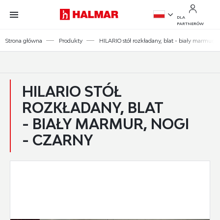
Przejdź do treści.
Przejdź do menu.
Przejdź do wyszukiwarki.
DLA
PARTNERÓW
PL
Strona główna
Produkty
HILARIO stół rozkładany, blat - biały marmur, n
EN
HILARIO STÓŁ
ROZKŁADANY, BLAT
- BIAŁY MARMUR, NOGI
- CZARNY