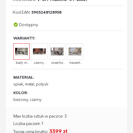
Kod EAN:
5905248128958
Dostępny
WARIANTY:
biały m...
czarny ...
orzecho...
trawert...
MATERIAŁ:
spiek, metal, połysk
KOLOR:
beżowy, czarny
Max liczba sztuk w paczce: 3
Liczba paczek: 1
3399 zł
Twoja cena brutto: