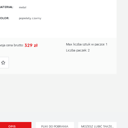
ATERIAŁ:
metal
OLOR:
popielaty, czarny
329 zł
Max liczba sztuk w paczce: 1
woja cena brutto:
Liczba paczek: 2
OPIS
PLIKI DO POBRANIA
MOŻESZ LUBIĆ TAKŻE...