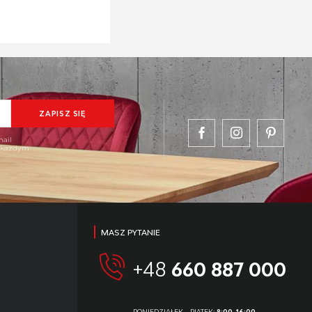
mail
w każdym
MASZ PYTANIE
+48
660 887 000
PONIEDZIAŁEK - PIĄTEK:
8:00-16:00