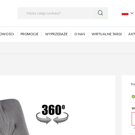
P
E
OWOŚCI
PROMOCJE
WYPRZEDAŻE
O NAS
WIRTUALNE TARGI
AKT
Ko
W