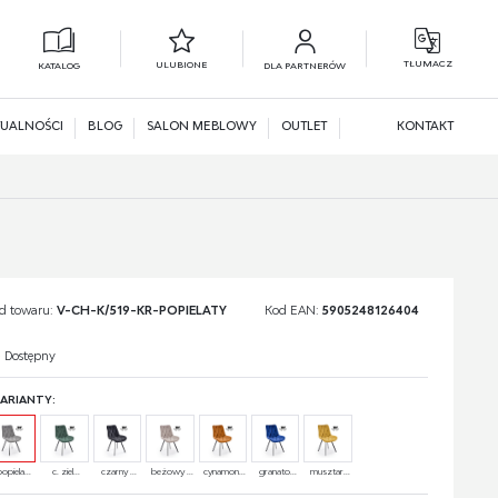
TŁUMACZ
ULUBIONE
KATALOG
DLA PARTNERÓW
L
N
UALNOŚCI
BLOG
SALON MEBLOWY
OUTLET
KONTAKT
d towaru:
V-CH-K/519-KR-POPIELATY
Kod EAN:
5905248126404
Dostępny
ARIANTY:
popiela...
c. ziel...
czarny ...
beżowy ...
cynamon...
granato...
musztar...