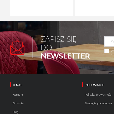
ZAPISZ SIĘ
DO
Wy
NEWSLETTER
in
cz
O NAS
INFORMACJE
Kontakt
Polityka prywatności
O firmie
Strategia podatkowa
Blog