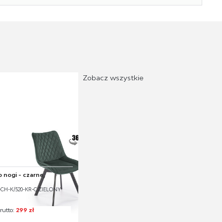
Paczka 1:
75.00 x 55.00 x 48.00, 15.00 KG
Zobacz wszystkie
 nogi - czarne,
-CH-K/520-KR-C.ZIELONY
rutto:
299 zł