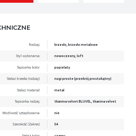
CHNICZNE
Rodzaj:
krzesło, krzesło metalowe
Styl wykonania:
nowoczesny, loft
Tapicerka kolor:
popielaty
Stelaż krzesła (rodzaj):
nogi proste (przekrój prostokątny)
Stelaż materiał:
metal
Tapicerka rodzaj:
tkanina velvet BLUVEL, tkanina velvet
Możliwość sztaplowania:
nie
Szerokość (Zakres):
54
Stelaż kolor:
czarny