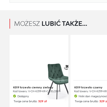
MOŻESZ
LUBIĆ TAKŻE...
K519 krzesło ciemny zielony
K519 krzesło czarny
Kod towaru: V-CH-K/519-KR-C.ZIELONY
Kod towaru: V-CH-K/519-
Dostępny
Niski stan magazynow
Twoja cena brutto:
329 zł
Twoja cena brutto:
329 z