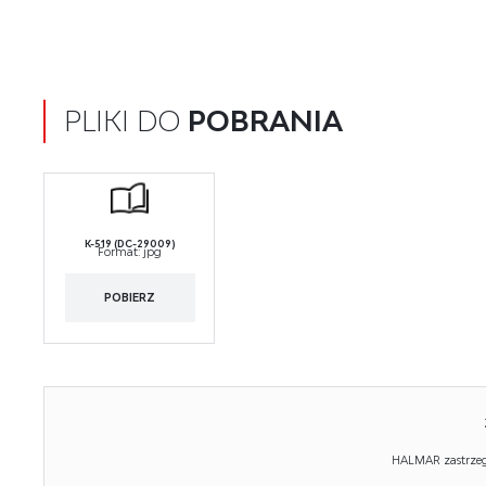
PLIKI DO
POBRANIA
K-519 (DC-29009)
Format:
jpg
POBIERZ
HALMAR zastrzega