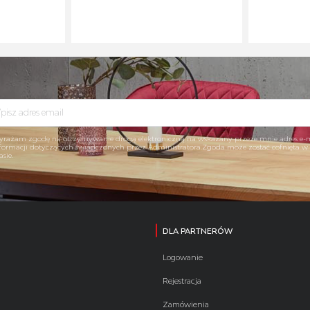
rażam zgodę na otrzymywanie drogą elektroniczną na wskazany przeze mnie adres e-
formacji dotyczących świadczonych przez Administratora.Zgoda może zostać cofnięta 
asie.
DLA PARTNERÓW
Logowanie
Rejestracja
Zamówienia