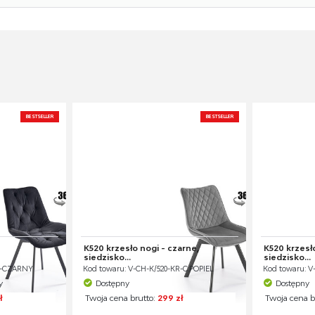
BESTSELLER
BESTSELLER
K520 krzesło nogi - czarne,
K520 krzesło
siedzisko...
siedzisko...
KR-CZARNY
Kod towaru: V-CH-K/520-KR-C.POPIEL
Kod towaru: V
y
Dostępny
Dostępny
ł
Twoja cena brutto:
299 zł
Twoja cena b