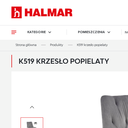
Przejdź do treści.
Przejdź do menu.
Przejdź do wyszukiwarki.
KATEGORIE
POMIESZCZENIA
N
Strona główna
Produkty
K519 krzesło popielaty
K519 KRZESŁO POPIELATY