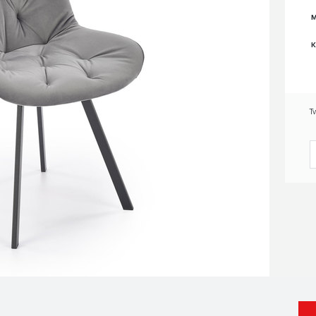
M
K
T