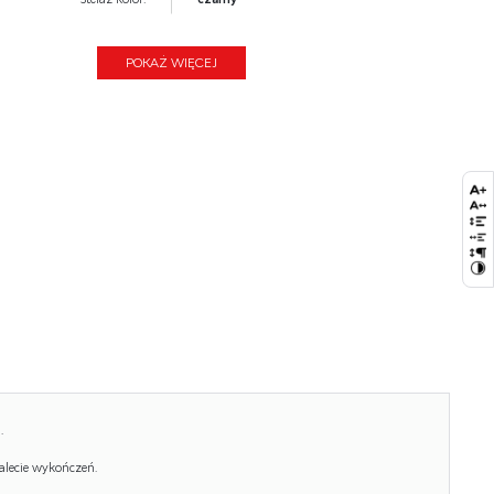
Funkcje:
360" obrotowe siedzisko
POKAŻ WIĘCEJ
Wysokość:
86
Wysokość siedziska:
47
Głębokość:
63
Kolor:
popielaty, czarny
Waga brutto:
7.500
Waga netto:
7.300
Objętość:
0.099
Jednostka miary:
szt.
Ilość w paczce:
1
.
Ilość paczek:
2
alecie wykończeń.