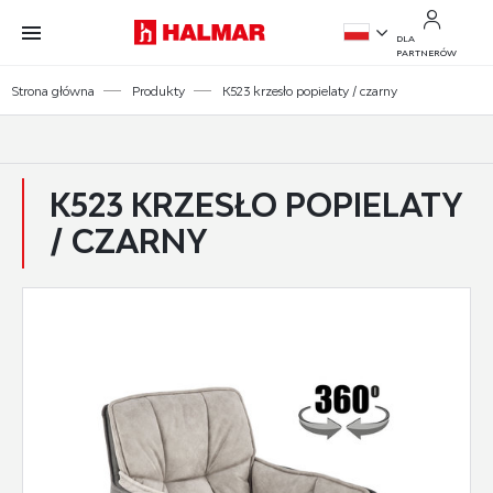
Przejdź do treści.
Przejdź do menu.
Przejdź do wyszukiwarki.
DLA
PARTNERÓW
PL
Strona główna
Produkty
K523 krzesło popielaty / czarny
EN
K523 KRZESŁO POPIELATY
/ CZARNY