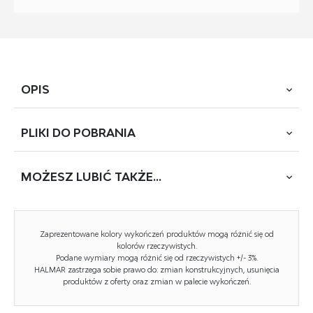
OPIS
PLIKI DO
POBRANIA
wymiary: 61/61/85/48 cm, materiał: tkanina / eko skóra /
stal malowana proszkowo, kolory: popielaty / czarny
MOŻESZ
LUBIĆ TAKŻE...
POBIERZ
K-523 (X-2166XZ)
Rodzaj:
krzesło, krzesło metalowe
BESTSELLER
Zaprezentowane kolory wykończeń produktów mogą różnić się od
Styl wykonania:
nowoczesny
kolorów rzeczywistych.
Podane wymiary mogą różnić się od rzeczywistych +/- 3%.
HALMAR zastrzega sobie prawo do: zmian konstrukcyjnych, usunięcia
Tapicerka kolor:
popielaty, popielaty ciemny
produktów z oferty oraz zmian w palecie wykończeń.
Stelaż krzesła (rodzaj):
nogi proste (profil okrągły)