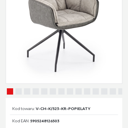
Kod towaru:
V-CH-K/523-KR-POPIELATY
Kod EAN:
5905248126503