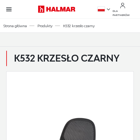
Przejdź do treści.
Przejdź do menu.
Przejdź do wyszukiwarki.
DLA
PARTNERÓW
PL
Strona główna
Produkty
K532 krzesło czarny
EN
K532 KRZESŁO CZARNY