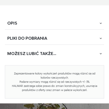
OPIS
PLIKI DO
POBRANIA
wymiary: 50/56/80/45 cm, materiał: polipropylen, kolor:
czarny
MOŻESZ
LUBIĆ TAKŻE...
POBIERZ
K-532 (1812)
Rodzaj:
krzesło, krzesło z tworzywa
WYCOFANY
Zaprezentowane kolory wykończeń produktów mogą różnić się od
Styl wykonania:
nowoczesny, skandynawski
kolorów rzeczywistych.
Podane wymiary mogą różnić się od rzeczywistych +/- 3%.
HALMAR zastrzega sobie prawo do: zmian konstrukcyjnych, usunięcia
Stelaż krzesła (rodzaj):
nogi proste (profil okrągły)
produktów z oferty oraz zmian w palecie wykończeń.
Stelaż materiał:
polipropylen
Tapicerka rodzaj:
brak (siedzisko twarde)