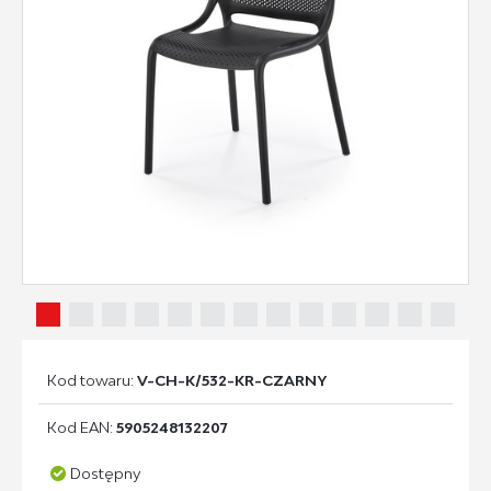
Kod towaru:
V-CH-K/532-KR-CZARNY
Kod EAN:
5905248132207
Dostępny