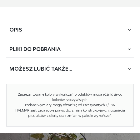
OPIS
PLIKI DO
POBRANIA
wymiary: 62/58/85/48 cm, materiał: tkanina velvet -
BLUVEL / stal chromowana / stal malowana proszkowo,
kolor: popielaty BLUVEL#14 / złoty
MOŻESZ
LUBIĆ TAKŻE...
POBIERZ
K-551 (BR-034)
BESTSELLER
Zaprezentowane kolory wykończeń produktów mogą różnić się od
Rodzaj:
krzesło, krzesło metalowe
kolorów rzeczywistych.
Podane wymiary mogą różnić się od rzeczywistych +/- 3%.
Styl wykonania:
nowoczesny
HALMAR zastrzega sobie prawo do: zmian konstrukcyjnych, usunięcia
produktów z oferty oraz zmian w palecie wykończeń.
Tapicerka kolor:
popielaty
Stelaż krzesła (rodzaj):
nogi proste (profil okrągły)