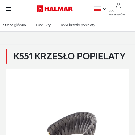
Przejdź do treści.
Przejdź do menu.
Przejdź do wyszukiwarki.
DLA
PARTNERÓW
PL
Strona główna
Produkty
K551 krzesło popielaty
EN
K551 KRZESŁO POPIELATY