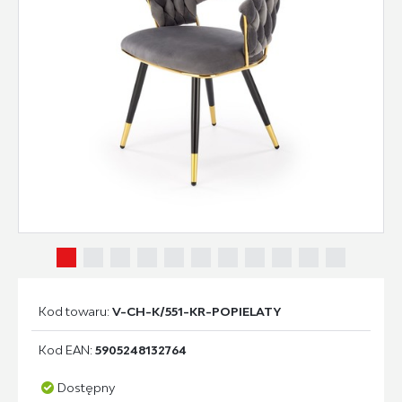
Kod towaru:
V-CH-K/551-KR-POPIELATY
Kod EAN:
5905248132764
Dostępny