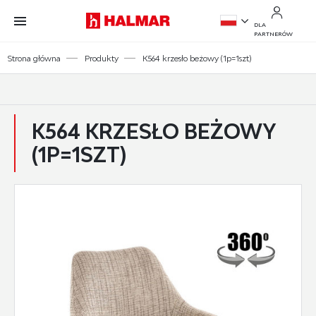
Przejdź do treści.
Przejdź do menu.
Przejdź do wyszukiwarki.
DLA
PARTNERÓW
PL
Strona główna
Produkty
K564 krzesło beżowy (1p=1szt)
EN
K564 KRZESŁO BEŻOWY
(1P=1SZT)