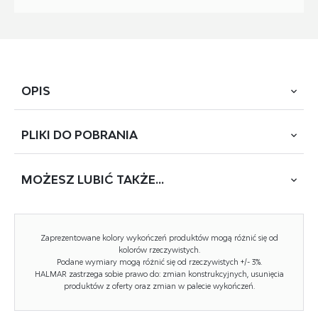
OPIS
PLIKI DO
POBRANIA
wymiary: 60/63/87/50 cm, funkcja obracania, materiał:
tkanina BALTIMORE/ stal malowana proszkowo, kolor:
beżowy #05
MOŻESZ
LUBIĆ TAKŻE...
POBIERZ
K-564 (DR-20170Z-A1)
Zaprezentowane kolory wykończeń produktów mogą różnić się od
Rodzaj:
krzesło, krzesło metalowe
kolorów rzeczywistych.
Podane wymiary mogą różnić się od rzeczywistych +/- 3%.
Styl wykonania:
nowoczesny
HALMAR zastrzega sobie prawo do: zmian konstrukcyjnych, usunięcia
produktów z oferty oraz zmian w palecie wykończeń.
Tapicerka kolor:
beżowy
Stelaż krzesła (rodzaj):
nogi proste (przekrój owalny)