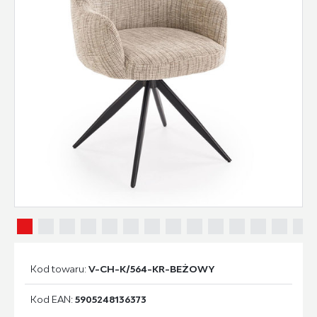
Kod towaru:
V-CH-K/564-KR-BEŻOWY
Kod EAN:
5905248136373