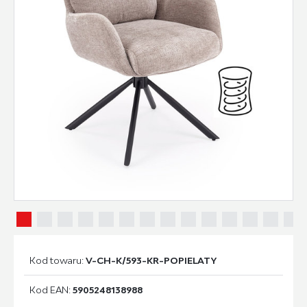
Kod towaru:
V-CH-K/593-KR-POPIELATY
Kod EAN:
5905248138988