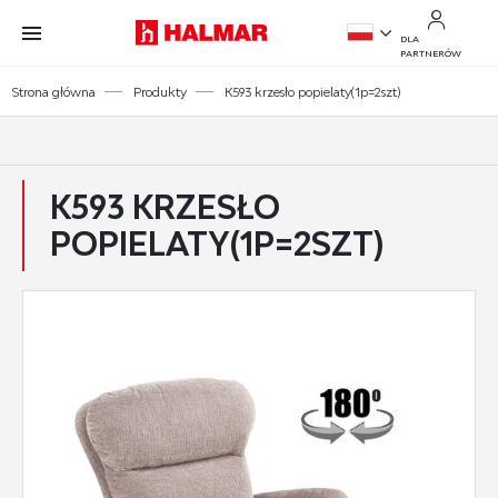
Przejdź do treści.
Przejdź do menu.
Przejdź do wyszukiwarki.
DLA
PARTNERÓW
PL
Strona główna
Produkty
K593 krzesło popielaty(1p=2szt)
EN
K593 KRZESŁO
POPIELATY(1P=2SZT)