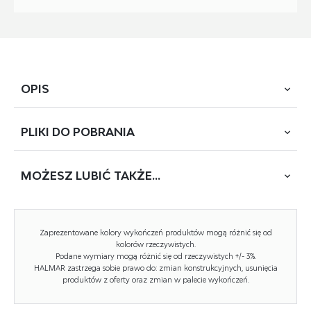
OPIS
PLIKI DO
POBRANIA
wymiary: 60/69/89/50 cm, funkcja obracania, materiał:
tkanina TRESOR / stal malowana proszkowo, kolor:
popielaty #09
MOŻESZ
LUBIĆ TAKŻE...
POBIERZ
K-593 (PILLOW)
NOWOŚĆ
Zaprezentowane kolory wykończeń produktów mogą różnić się od
Rodzaj:
krzesło
kolorów rzeczywistych.
Podane wymiary mogą różnić się od rzeczywistych +/- 3%.
Styl wykonania:
nowoczesny
HALMAR zastrzega sobie prawo do: zmian konstrukcyjnych, usunięcia
produktów z oferty oraz zmian w palecie wykończeń.
Tapicerka kolor:
popielaty
Stelaż krzesła (rodzaj):
nogi proste (przekrój owalny)