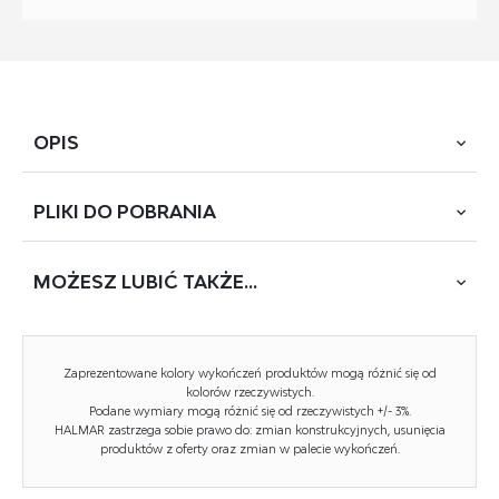
OPIS
PLIKI DO
POBRANIA
wymiary: 116/40/82 cm, materiał: płyta meblowa
laminowana, obrzeża ABS, kolor: dąb sonoma
MOŻESZ
LUBIĆ TAKŻE...
POBIERZ
LIMA-KM4
Rodzaj:
komoda
Zaprezentowane kolory wykończeń produktów mogą różnić się od
Styl wykonania:
tradycyjny
kolorów rzeczywistych.
Podane wymiary mogą różnić się od rzeczywistych +/- 3%.
HALMAR zastrzega sobie prawo do: zmian konstrukcyjnych, usunięcia
Materiał:
płyta meblowa laminowana
produktów z oferty oraz zmian w palecie wykończeń.
Szerokość (Zakres):
116