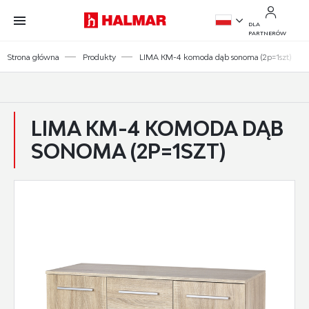
Przejdź do treści.
Przejdź do menu.
Przejdź do wyszukiwarki.
DLA
PARTNERÓW
PL
Strona główna
Produkty
LIMA KM-4 komoda dąb sonoma (2p=1szt)
EN
LIMA KM-4 KOMODA DĄB
SONOMA (2P=1SZT)