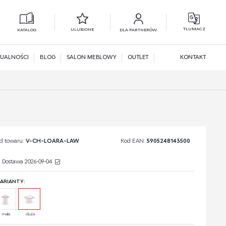
TŁUMACZ
ULUBIONE
KATALOG
DLA PARTNERÓW
L
N
UALNOŚCI
BLOG
SALON MEBLOWY
OUTLET
KONTAKT
d towaru:
V-CH-LOARA-LAW
Kod EAN:
5905248143500
Dostawa 2026-09-04
ARIANTY:
mała
duża