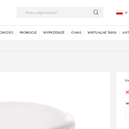
P
E
OWOŚCI
PROMOCJE
WYPRZEDAŻE
O NAS
WIRTUALNE TARGI
AKT
Ko
W