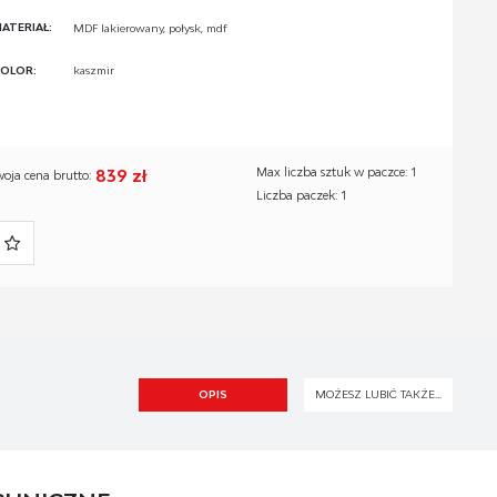
ATERIAŁ:
MDF lakierowany, połysk, mdf
OLOR:
kaszmir
839 zł
Max liczba sztuk w paczce: 1
woja cena brutto:
Liczba paczek: 1
OPIS
MOŻESZ LUBIĆ TAKŻE...