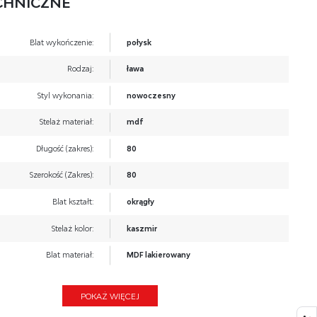
CHNICZNE
Blat wykończenie:
połysk
Rodzaj:
ława
Styl wykonania:
nowoczesny
Stelaż materiał:
mdf
Długość (zakres):
80
Szerokość (Zakres):
80
Blat kształt:
okrągły
Stelaż kolor:
kaszmir
Blat materiał:
MDF lakierowany
Wysokość:
43
POKAŻ WIĘCEJ
Blat kolor:
kaszmir