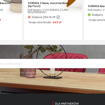
 kaszmir
SORAYA 2 ława, musztardowy
(1p=1szt)
SORAYA ława,
LAW
Kod towaru: V-CH-SORAYA_2-LAW-
Kod towaru: 
MUSZTARDOWY
Dostępny
Dostawa 2026-10-09
ł
Twoja cena b
Twoja cena brutto:
669 zł
rażam zgodę na otrzymywanie drogą elektroniczną na wskazany przeze mnie adres e-
formacji dotyczących świadczonych przez Administratora.Zgoda może zostać cofnięta 
asie.
DLA PARTNERÓW