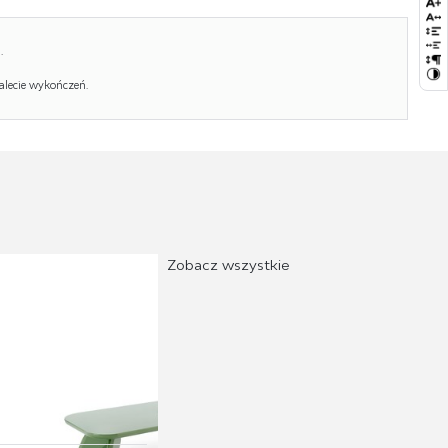
Kolor:
kaszmir
.
Waga brutto:
33.000
alecie wykończeń.
Waga netto:
32.000
Objętość:
0.230
Ilość w paczce:
1
Ilość paczek:
1
Paczka 1:
93.00 x 92.00 x 11.00, 19.00 KG
Zobacz wszystkie
Paczka 2:
58.00 x 58.00 x 39.00, 13.00 KG