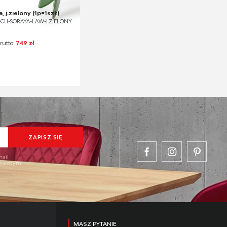
 j.zielony (1p=1szt)
V-CH-SORAYA-LAW-J.ZIELONY
rutto:
749 zł
mail
w każdym
MASZ PYTANIE