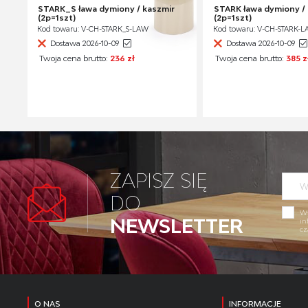
STARK_S ława dymiony / kaszmir
STARK ława dymiony /
(2p=1szt)
(2p=1szt)
Kod towaru: V-CH-STARK_S-LAW
Kod towaru: V-CH-STARK-
Dostawa 2026-10-09
Dostawa 2026-10-09
Twoja cena brutto:
236 zł
Twoja cena brutto:
385 z
ZAPISZ SIĘ
DO
Wy
NEWSLETTER
in
cz
O NAS
INFORMACJE