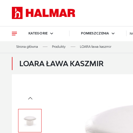
Przejdź do treści.
Przejdź do menu.
Przejdź do wyszukiwarki.
KATEGORIE
POMIESZCZENIA
N
Strona główna
Produkty
LOARA ława kaszmir
LOARA ŁAWA KASZMIR