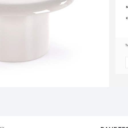
M
K
T