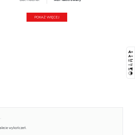
Wysokość:
47
POKAŻ WIĘCEJ
Blat kolor:
musztardowy
Kolor:
musztardowy
Waga brutto:
8.500
Waga netto:
7.500
Objętość:
0.105
Ilość w paczce:
2
Ilość paczek:
1
Paczka 1:
58.00 x 57.00 x 8.00, 2.50 KG
Paczka 2:
52.00 x 41.00 x 37.00, 6.00 KG
.
alecie wykończeń.