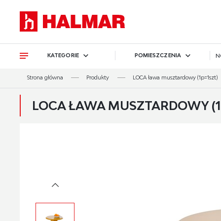
Przejdź do treści.
Przejdź do menu.
Przejdź do wyszukiwarki.
KATEGORIE
POMIESZCZENIA
N
Strona główna
Produkty
LOCA ława musztardowy (1p=1szt)
LOCA ŁAWA MUSZTARDOWY (1