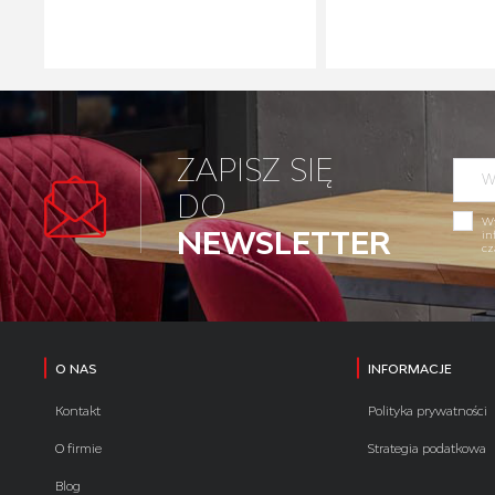
ZAPISZ SIĘ
DO
Wy
NEWSLETTER
in
cz
O NAS
INFORMACJE
Kontakt
Polityka prywatności
O firmie
Strategia podatkowa
Blog