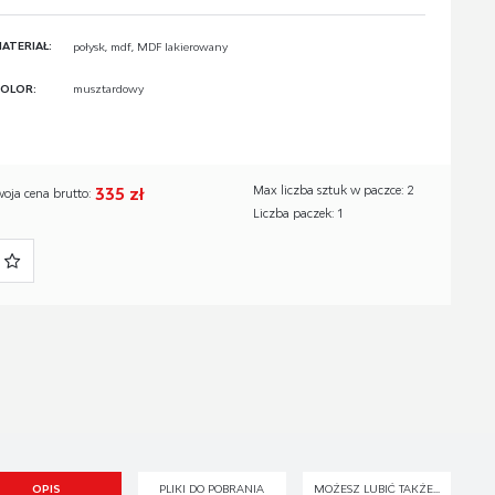
ATERIAŁ:
połysk, mdf, MDF lakierowany
OLOR:
musztardowy
335 zł
Max liczba sztuk w paczce: 2
woja cena brutto:
Liczba paczek: 1
OPIS
PLIKI DO POBRANIA
MOŻESZ LUBIĆ TAKŻE...