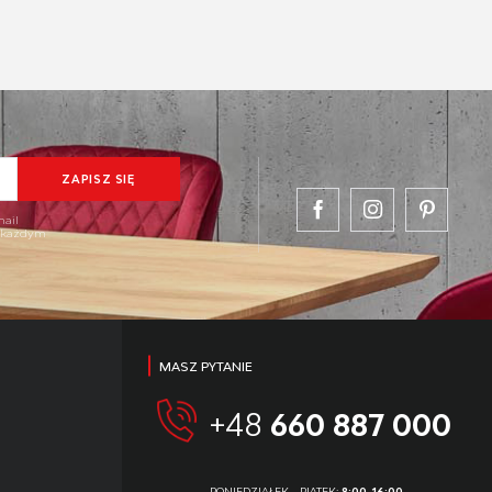
mail
w każdym
MASZ PYTANIE
+48
660 887 000
PONIEDZIAŁEK - PIĄTEK:
8:00-16:00