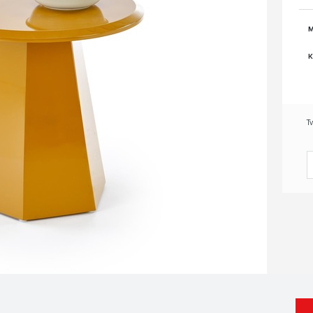
M
K
T