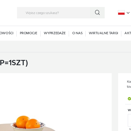
P
E
OWOŚCI
PROMOCJE
WYPRZEDAŻE
O NAS
WIRTUALNE TARGI
AKT
P=1SZT)
Ko
to
W