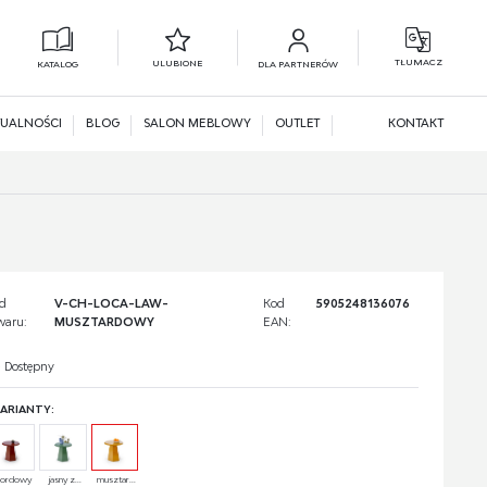
TŁUMACZ
ULUBIONE
KATALOG
DLA PARTNERÓW
L
N
UALNOŚCI
BLOG
SALON MEBLOWY
OUTLET
KONTAKT
d
V-CH-LOCA-LAW-
Kod
5905248136076
waru:
MUSZTARDOWY
EAN:
Dostępny
ARIANTY:
bordowy
jasny z...
musztar...