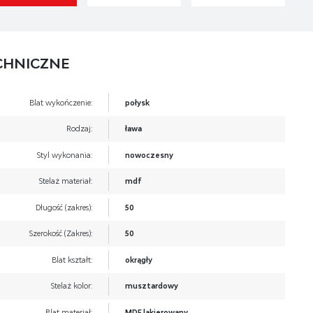
CHNICZNE
Blat wykończenie:
połysk
Rodzaj:
ława
Styl wykonania:
nowoczesny
Stelaż materiał:
mdf
Długość (zakres):
50
Szerokość (Zakres):
50
Blat kształt:
okrągły
Stelaż kolor:
musztardowy
Blat materiał:
MDF lakierowany