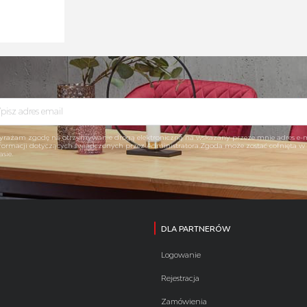
rażam zgodę na otrzymywanie drogą elektroniczną na wskazany przeze mnie adres e-
formacji dotyczących świadczonych przez Administratora.Zgoda może zostać cofnięta 
asie.
DLA PARTNERÓW
Logowanie
Rejestracja
Zamówienia