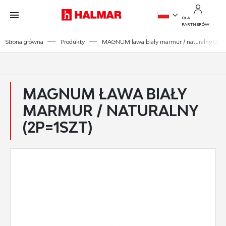
Przejdź do treści.
Przejdź do menu.
Przejdź do wyszukiwarki.
DLA
PARTNERÓW
PL
Strona główna
Produkty
MAGNUM ława biały marmur / naturalny (2p=1
EN
MAGNUM ŁAWA BIAŁY
MARMUR / NATURALNY
(2P=1SZT)