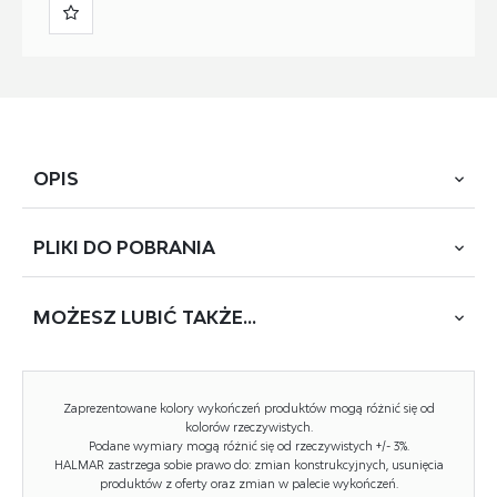
OPIS
PLIKI DO
POBRANIA
wymiary: 80/41 cm, materiał: spiek / MDF okleinowany,
kolor: biały marmur - naturalny
MOŻESZ
LUBIĆ TAKŻE...
POBIERZ
MAGNUM (VKCT-51039)-1
Blat wykończenie:
połysk
NOWOŚĆ
Zaprezentowane kolory wykończeń produktów mogą różnić się od
Rodzaj:
ława
kolorów rzeczywistych.
Podane wymiary mogą różnić się od rzeczywistych +/- 3%.
HALMAR zastrzega sobie prawo do: zmian konstrukcyjnych, usunięcia
Styl wykonania:
nowoczesny
produktów z oferty oraz zmian w palecie wykończeń.