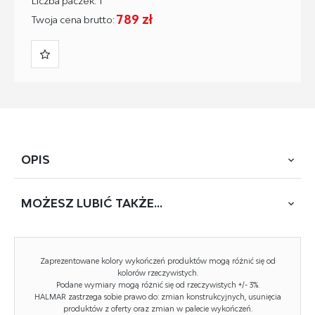
Liczba paczek: 1
789 zł
Twoja cena brutto:
OPIS
MOŻESZ
LUBIĆ TAKŻE...
wymiary: 78/41/179 cm, materiał: płyta meblowa
okleinowana gr.18 mm / obrzeża abs / system otwierania
push-click, kolor: korpus – hikora naturalana, fronty –
hikora naturalana,
Zaprezentowane kolory wykończeń produktów mogą różnić się od
kolorów rzeczywistych.
Podane wymiary mogą różnić się od rzeczywistych +/- 3%.
HALMAR zastrzega sobie prawo do: zmian konstrukcyjnych, usunięcia
produktów z oferty oraz zmian w palecie wykończeń.