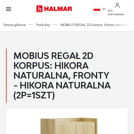
Przejdź do treści.
Przejdź do menu.
Przejdź do wyszukiwarki.
DLA
PARTNERÓW
PL
Strona główna
Produkty
MOBIUS REGAŁ 2D korpus: hikora naturalna, fro
EN
MOBIUS REGAŁ 2D
KORPUS: HIKORA
NATURALNA, FRONTY
- HIKORA NATURALNA
(2P=1SZT)