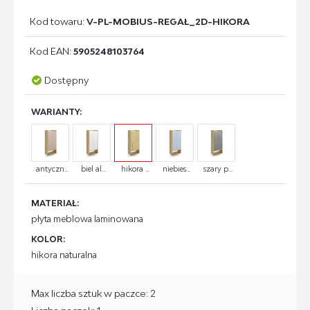
Kod towaru:
V-PL-MOBIUS-REGAŁ_2D-HIKORA
Kod EAN:
5905248103764
Dostępny
WARIANTY:
antyczn...
biel al...
hikora ...
niebies...
szary p...
MATERIAŁ:
płyta meblowa laminowana
KOLOR:
hikora naturalna
Max liczba sztuk w paczce: 2