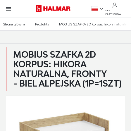
Przejdź do treści.
Przejdź do menu.
Przejdź do wyszukiwarki.
DLA
PARTNERÓW
PL
Strona główna
Produkty
MOBIUS SZAFKA 2D korpus: hikora naturalna, fro
EN
MOBIUS SZAFKA 2D
KORPUS: HIKORA
NATURALNA, FRONTY
- BIEL ALPEJSKA (1P=1SZT)