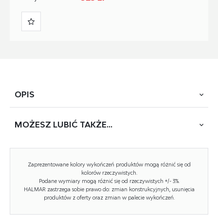
OPIS
MOŻESZ
LUBIĆ TAKŻE...
wymiary: 78/41/83 cm, materiał: płyta meblowa
okleinowana gr.18 mm / obrzeża abs / system otwierania
push-click, kolor: korpus – hikora naturalana, fronty – biel
alpejska
Zaprezentowane kolory wykończeń produktów mogą różnić się od
kolorów rzeczywistych.
Podane wymiary mogą różnić się od rzeczywistych +/- 3%.
HALMAR zastrzega sobie prawo do: zmian konstrukcyjnych, usunięcia
produktów z oferty oraz zmian w palecie wykończeń.
Rodzaj:
korpus górny, szafka, korpus
dolny