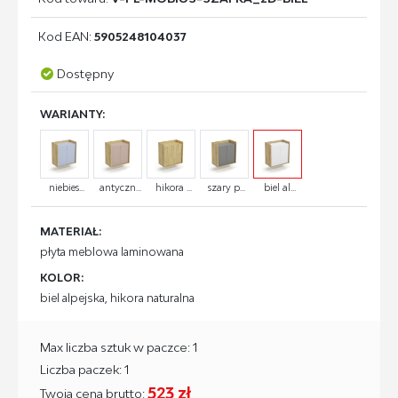
Kod EAN:
5905248104037
Dostępny
WARIANTY:
niebies...
antyczn...
hikora ...
szary p...
biel al...
MATERIAŁ:
płyta meblowa laminowana
KOLOR:
biel alpejska, hikora naturalna
Max liczba sztuk w paczce: 1
Liczba paczek: 1
523 zł
Twoja cena brutto: