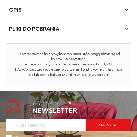
OPIS
PLIKI DO
POBRANIA
mechanizm TILT, wymiary: 58/59/113-121/45-52 cm, materiał:
tkanina, kolor: popielato-czarny
POBIERZ
OLAF
Zaprezentowane kolory wykończeń produktów mogą różnić się od
kolorów rzeczywistych.
Podane wymiary mogą różnić się od rzeczywistych +/- 3%.
Rodzaj:
fotel obrotowy
HALMAR zastrzega sobie prawo do: zmian konstrukcyjnych, usunięcia
produktów z oferty oraz zmian w palecie wykończeń.
Styl wykonania:
tradycyjny
Kółka:
kółka zwykłe
Materiał podstawy:
metal
ZAPISZ SIĘ DO
NEWSLETTER
Podłokietniki:
nieregulowane
Zagłówek:
zagłówek bez regulacji
wysokości