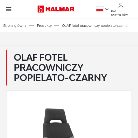
Przejdź do treści.
Przejdź do menu.
Przejdź do wyszukiwarki.
DLA
PARTNERÓW
PL
Strona główna
Produkty
OLAF fotel pracowniczy popielato-czarny
EN
OLAF FOTEL
PRACOWNICZY
POPIELATO-CZARNY