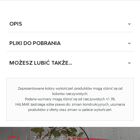
OPIS
PLIKI DO
POBRANIA
wymiary: 40/44 cm oraz 33/39 cm; zestaw 2 puf z funkcją
pojemnika, materiał: tkanina - velvet, kolor c.zielony
MOŻESZ
LUBIĆ TAKŻE...
POBIERZ
PACHO
Rodzaj:
pufa
Zaprezentowane kolory wykończeń produktów mogą różnić się od
Styl wykonania:
klasyczny, nowoczesny
kolorów rzeczywistych.
Podane wymiary mogą różnić się od rzeczywistych +/- 3%.
HALMAR zastrzega sobie prawo do: zmian konstrukcyjnych, usunięcia
Tapicerka kolor:
zielony
produktów z oferty oraz zmian w palecie wykończeń.
Tapicerka rodzaj:
tkanina velvet
Szerokość (Zakres):
40
ZAPISZ SIĘ DO
Funkcje:
funkcja schowka