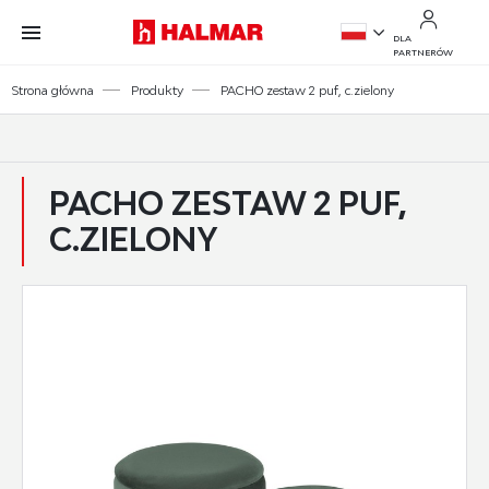
Przejdź do treści.
Przejdź do menu.
Przejdź do wyszukiwarki.
DLA
PARTNERÓW
PL
Strona główna
Produkty
PACHO zestaw 2 puf, c.zielony
EN
PACHO ZESTAW 2 PUF,
C.ZIELONY