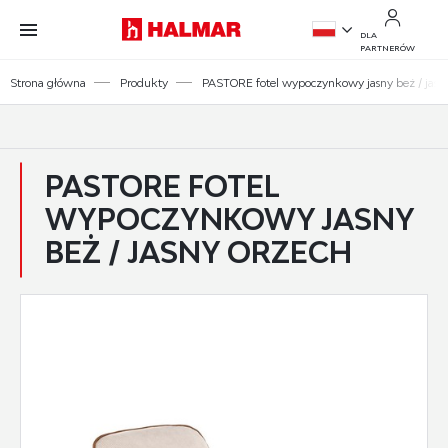
Przejdź do treści.
Przejdź do menu.
Przejdź do wyszukiwarki.
DLA
PARTNERÓW
PL
Strona główna
Produkty
PASTORE fotel wypoczynkowy jasny beż / jasn
EN
PASTORE FOTEL
WYPOCZYNKOWY JASNY
BEŻ / JASNY ORZECH