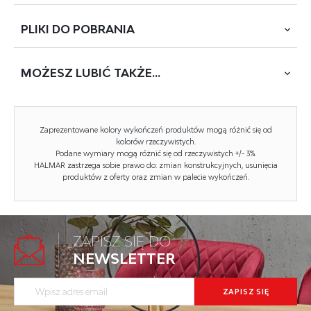
PLIKI DO
POBRANIA
wymiary: 66/69/76/45 cm, materiał: tkanina / drewno lite -
kauczukowe, kolor: jasny beż - jasny orzech
MOŻESZ
LUBIĆ TAKŻE...
POBIERZ
PASTORE (DOPIO with armrest)
Rodzaj:
fotel
Zaprezentowane kolory wykończeń produktów mogą różnić się od
Styl wykonania:
skandynawski, tradycyjny, retro
kolorów rzeczywistych.
Podane wymiary mogą różnić się od rzeczywistych +/- 3%.
HALMAR zastrzega sobie prawo do: zmian konstrukcyjnych, usunięcia
Tapicerka kolor:
beżowy
produktów z oferty oraz zmian w palecie wykończeń.
Nóżki / stelaż materiał:
drewno
Tapicerka rodzaj:
tkanina
ZAPISZ SIĘ DO
Szerokość (Zakres):
66
NEWSLETTER
Nóżki / stelaż kolor:
orzechowy
FILO fotel dąb miodowy / tap: Inari...
Wysokość:
76
Kod towaru: V-PL-N-FILO-D.MIODOWY-INARI23