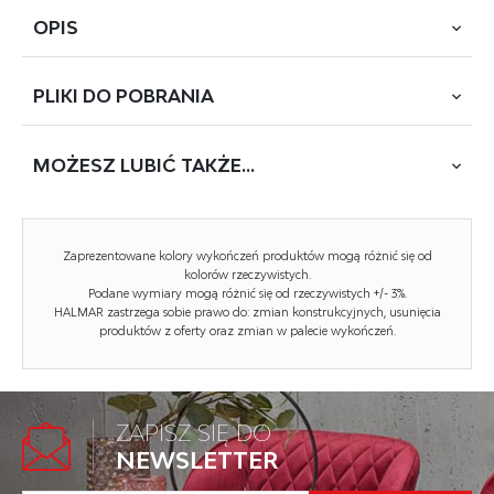
OPIS
PLIKI DO
POBRANIA
wymiary: 65/72/113-121/52-60 cm; mechanizm TILT, eco
skóra / tkanina membranowa, kolor: czarny
MOŻESZ
LUBIĆ TAKŻE...
POBIERZ
ROMANO (CYE233-6)
Rodzaj:
fotel obrotowy
Zaprezentowane kolory wykończeń produktów mogą różnić się od
Styl wykonania:
nowoczesny
kolorów rzeczywistych.
Podane wymiary mogą różnić się od rzeczywistych +/- 3%.
HALMAR zastrzega sobie prawo do: zmian konstrukcyjnych, usunięcia
Kółka:
kółka zwykłe
produktów z oferty oraz zmian w palecie wykończeń.
Materiał podstawy:
metal
Podłokietniki:
nieregulowane
ZAPISZ SIĘ DO
Zagłówek:
brak zagłówka
NEWSLETTER
Maksymalne obciążenie:
120 kg