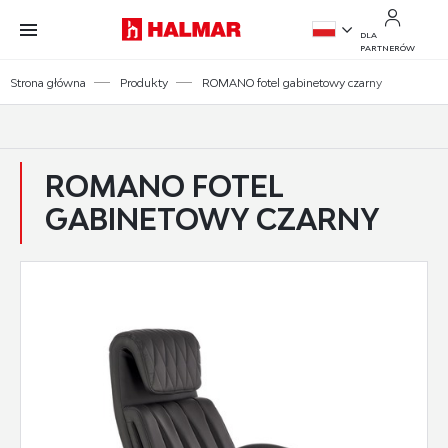
Przejdź do treści.
Przejdź do menu.
Przejdź do wyszukiwarki.
DLA
PARTNERÓW
PL
Strona główna
Produkty
ROMANO fotel gabinetowy czarny
EN
ROMANO FOTEL
GABINETOWY CZARNY