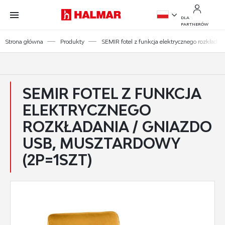
Przejdź do treści.
Przejdź do menu.
Przejdź do wyszukiwarki.
DLA
PARTNERÓW
PL
Strona główna
Produkty
SEMIR fotel z funkcja elektrycznego rozkładan
EN
SEMIR FOTEL Z FUNKCJA
ELEKTRYCZNEGO
ROZKŁADANIA / GNIAZDO
USB, MUSZTARDOWY
(2P=1SZT)