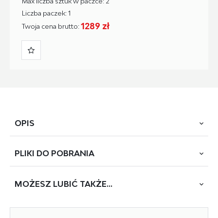
Max liczba sztuk w paczce: 2
Liczba paczek: 1
1289 zł
Twoja cena brutto:
OPIS
PLIKI DO
POBRANIA
wymiary: 80/90-170/92-108/46 cm, fotel z funkcją
elektrycznego rozkładania / gniazdo USB, materiał: tkanina
- velvet BLUVEL , kolor: musztardowy #68
MOŻESZ
LUBIĆ TAKŻE...
POBIERZ
SEMIR (81245B)