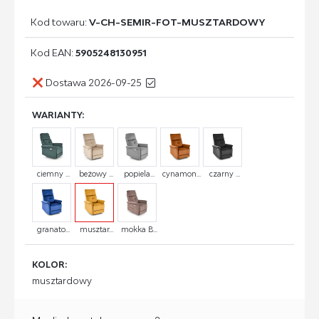
Kod towaru:
V-CH-SEMIR-FOT-MUSZTARDOWY
Kod EAN:
5905248130951
Dostawa 2026-09-25
WARIANTY:
ciemny ...
beżowy ...
popiela...
cynamon...
czarny ...
granato...
musztar...
mokka B...
KOLOR:
musztardowy