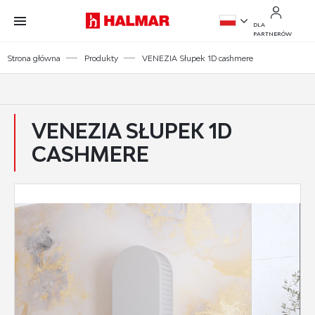
Przejdź do treści.
Przejdź do menu.
Przejdź do wyszukiwarki.
DLA
PARTNERÓW
PL
Strona główna
Produkty
VENEZIA Słupek 1D cashmere
EN
VENEZIA SŁUPEK 1D
CASHMERE