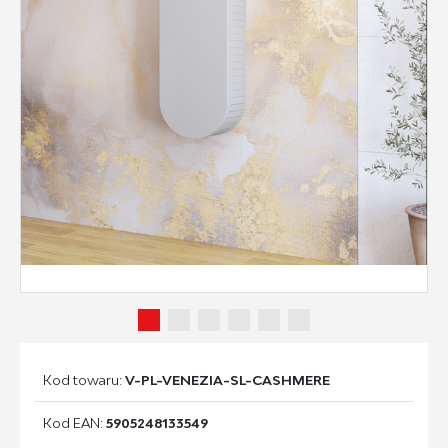
Kod towaru:
V-PL-VENEZIA-SL-CASHMERE
Kod EAN:
5905248133549