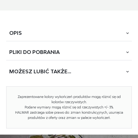
OPIS
PLIKI DO
POBRANIA
Kolekcja mebli łazienkowych Venezia
to kwintesencja
nowoczesnego designu, który łączy funkcjonalność
z wyjątkową estetyką. Charakteryzuje się
obłymi, miękkimi
MOŻESZ
LUBIĆ TAKŻE...
POBIERZ
VENEZIA SL
kształtami
, które nadają łazience harmonijny i przytulny
wygląd, wykraczając poza schematy klasycznych form.
WYCOFANY
Meble wykonane są z wysokiej jakości
MDF foliowanego
,
Zaprezentowane kolory wykończeń produktów mogą różnić się od
kolorów rzeczywistych.
co gwarantuje trwałość oraz łatwość w utrzymaniu
Podane wymiary mogą różnić się od rzeczywistych +/- 3%.
czystości. Wyposażone zostały w
prowadnice soft close
HALMAR zastrzega sobie prawo do: zmian konstrukcyjnych, usunięcia
z pełnym wysuwem
, które zapewniają ciche i płynne
produktów z oferty oraz zmian w palecie wykończeń.
domykanie szuflad. Dodatkowo system
push to
open
pozwala na otwieranie bez użycia uchwytów, co