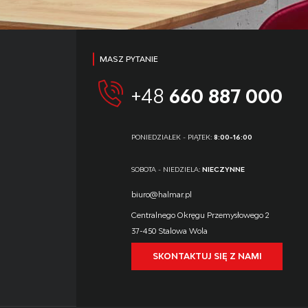
MASZ PYTANIE
+48
660 887 000
PONIEDZIAŁEK - PIĄTEK:
8:00-16:00
SOBOTA - NIEDZIELA:
NIECZYNNE
biuro@halmar.pl
Centralnego Okręgu Przemysłowego 2
37-450 Stalowa Wola
SKONTAKTUJ SIĘ Z NAMI