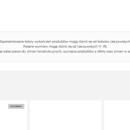
Zaprezentowane kolory wykończeń produktów mogą różnić się od kolorów rzeczywistych
Podane wymiary mogą różnić się od rzeczywistych +/- 3%.
 sobie prawo do: zmian konstrukcyjnych, usunięcia produktów z oferty oraz zmian w p
WYCOFANY