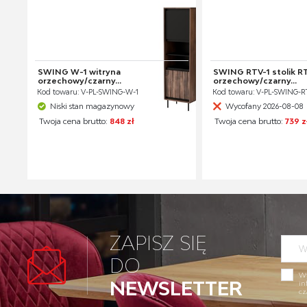
SWING W-1 witryna
SWING RTV-1 stolik R
orzechowy/czarny...
orzechowy/czarny...
Kod towaru: V-PL-SWING-W-1
Kod towaru: V-PL-SWING-R
Niski stan magazynowy
Wycofany 2026-08-08
Twoja cena brutto:
848 zł
Twoja cena brutto:
739 z
ZAPISZ SIĘ
DO
Wy
NEWSLETTER
in
cz