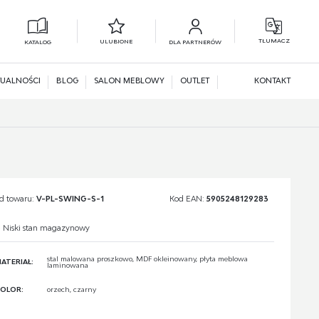
TŁUMACZ
ULUBIONE
KATALOG
DLA PARTNERÓW
L
N
UALNOŚCI
BLOG
SALON MEBLOWY
OUTLET
KONTAKT
d towaru:
V-PL-SWING-S-1
Kod EAN:
5905248129283
Niski stan magazynowy
stal malowana proszkowo, MDF okleinowany, płyta meblowa
ATERIAŁ:
laminowana
OLOR:
orzech, czarny