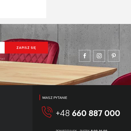
mail
w każdym
MASZ PYTANIE
+48
660 887 000
PONIEDZIAŁEK - PIĄTEK:
8:00-16:00