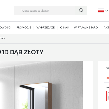
P
E
OWOŚCI
PROMOCJE
WYPRZEDAŻE
O NAS
WIRTUALNE TARGI
AKT
łoty
/1D DĄB ZŁOTY
Ko
W