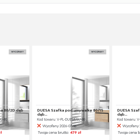
WYCOFANY
WYCOFANY
na 80/2D dąb
DUESA Szafka pod umywalkę 80/1S
DUESA Szaf
dąb...
dąb...
LU-80
Kod towaru: V-PL-DUESA-SU-80
Kod towaru: V
Wycofany 2026-07-16
Wycofany 
ł
Twoja cena brutto:
479 zł
Twoja cena b