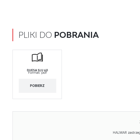
PLIKI DO
POBRANIA
DUESA SLU 60
Format:
pdf
POBIERZ
HALMAR zastrzega