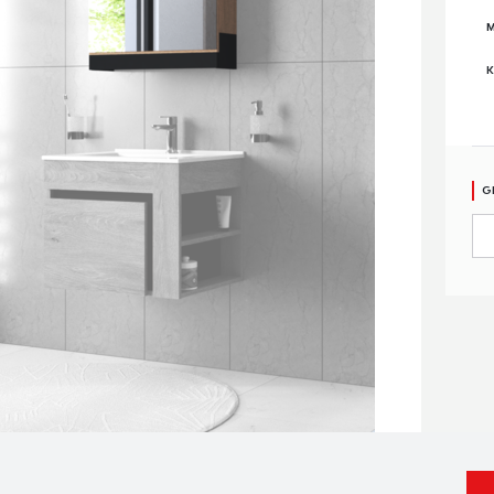
M
K
G