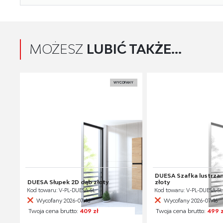
MOŻESZ
LUBIĆ TAKŻE...
WYCOFANY
DUESA Szafka lustrza
DUESA Słupek 2D dąb złoty
złoty
Kod towaru: V-PL-DUESA-SL
Kod towaru: V-PL-DUESA-S
Wycofany 2026-07-16
Wycofany 2026-07-16
Twoja cena brutto:
409 zł
Twoja cena brutto:
499 z