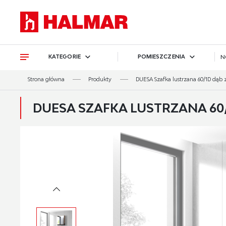
Przejdź do treści.
Przejdź do menu.
Przejdź do wyszukiwarki.
KATEGORIE
POMIESZCZENIA
N
Strona główna
Produkty
DUESA Szafka lustrzana 60/1D dąb z
DUESA SZAFKA LUSTRZANA 60