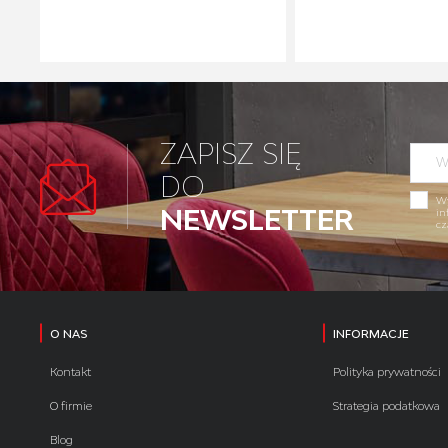
ZAPISZ SIĘ
DO
Wy
NEWSLETTER
in
cz
O NAS
INFORMACJE
Kontakt
Polityka prywatności
O firmie
Strategia podatkowa
Blog