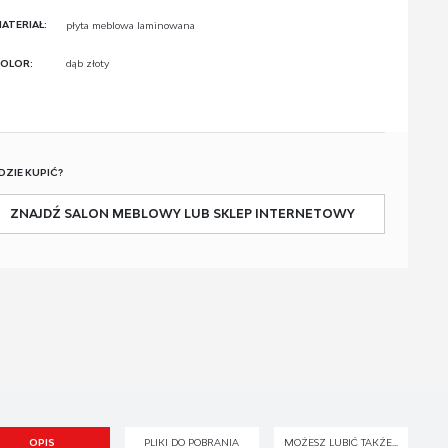
ATERIAŁ:
płyta meblowa laminowana
OLOR:
dąb złoty
DZIE KUPIĆ?
ZNAJDŹ SALON MEBLOWY LUB SKLEP INTERNETOWY
OPIS
PLIKI DO POBRANIA
MOŻESZ LUBIĆ TAKŻE...