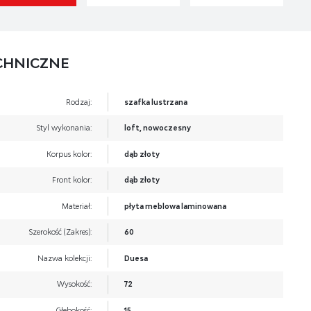
CHNICZNE
Rodzaj:
szafka lustrzana
Styl wykonania:
loft, nowoczesny
Korpus kolor:
dąb złoty
Front kolor:
dąb złoty
Materiał:
płyta meblowa laminowana
Szerokość (Zakres):
60
Nazwa kolekcji:
Duesa
Wysokość:
72
Głębokość:
15