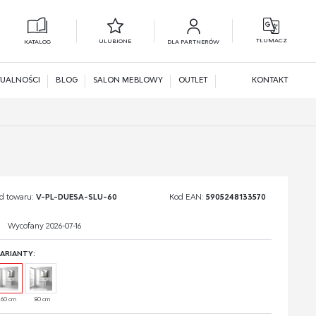
TŁUMACZ
ULUBIONE
KATALOG
DLA PARTNERÓW
L
N
UALNOŚCI
BLOG
SALON MEBLOWY
OUTLET
KONTAKT
d towaru:
V-PL-DUESA-SLU-60
Kod EAN:
5905248133570
Wycofany 2026-07-16
ARIANTY:
60 cm
80 cm