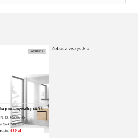
Zobacz wszystkie
WYCOFANY
ka pod umywalkę 60/1S
-PL-DUESA-SU-60
2026-02-17
rutto:
439 zł