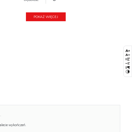
Kolor:
dąb złoty
POKAŻ WIĘCEJ
Waga brutto:
14.700
Waga netto:
14.200
Objętość:
0.031
Ilość w paczce:
1
Ilość paczek:
1
Paczka 1:
81.00 x 65.00 x 6.00, 14.70 KG
.
alecie wykończeń.