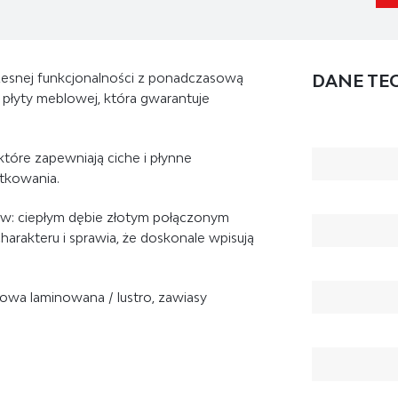
esnej funkcjonalności z ponadczasową
DANE TE
 płyty meblowej, która gwarantuje
 które zapewniają ciche i płynne
tkowania.
ów: ciepłym
dębie złotym
połączonym
arakteru i sprawia, że doskonale wpisują
blowa laminowana / lustro, zawiasy