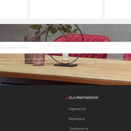
rażam zgodę na otrzymywanie drogą elektroniczną na wskazany przeze mnie adres e-
formacji dotyczących świadczonych przez Administratora.Zgoda może zostać cofnięta 
asie.
DLA PARTNERÓW
Logowanie
Rejestracja
Zamówienia