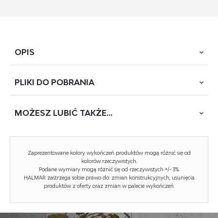
OPIS
PLIKI DO
POBRANIA
Kolekcja mebli łazienkowych Figaro
to połączenie
nowoczesnego stylu, funkcjonalności i uniwersalnej
elegancji. Meble wykonane zostały z trwałej, laminowanej
MOŻESZ
LUBIĆ TAKŻE...
POBIERZ
FIGARO SU 60
płyty meblowej, co zapewnia odporność na wilgoć
oraz łatwość w codziennej pielęgnacji.
WYCOFANY
Cała kolekcja utrzymana jest w
czystej, matowej bieli
,
Zaprezentowane kolory wykończeń produktów mogą różnić się od
kolorów rzeczywistych.
która nadaje wnętrzu lekkości i świeżości.
Podane wymiary mogą różnić się od rzeczywistych +/- 3%.
Charakterystycznym elementem są
wymienne dekory
,
HALMAR zastrzega sobie prawo do: zmian konstrukcyjnych, usunięcia
dostępne w trzech wariantach:
biały
,
antracyt
oraz
dąb
produktów z oferty oraz zmian w palecie wykończeń.
artisan
. Dzięki temu użytkownik może łatwo dopasować
wygląd mebli do stylu swojej łazienki – od subtelnej bieli,