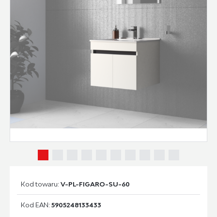
Kod towaru:
V-PL-FIGARO-SU-60
Kod EAN:
5905248133433