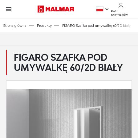
Przejdź do treści.
Przejdź do menu.
Przejdź do wyszukiwarki.
DLA
PARTNERÓW
PL
Strona główna
Produkty
FIGARO Szafka pod umywalkę 60/2D biały
EN
FIGARO SZAFKA POD
UMYWALKĘ 60/2D BIAŁY