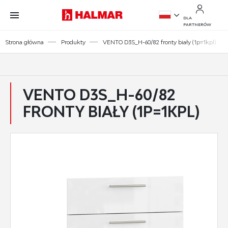
Przejdź do treści.
Przejdź do menu.
Przejdź do wyszukiwarki.
DLA
PARTNERÓW
PL
Strona główna
Produkty
VENTO D3S_H-60/82 fronty biały (1p=1kpl)
EN
VENTO D3S_H-60/82
FRONTY BIAŁY (1P=1KPL)