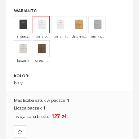
WARIANTY:
antracy...
biały p...
biały m...
dąb mio...
jasny p...
kaszmir
orzech ...
KOLOR:
biały
Max liczba sztuk w paczce: 1
Liczba paczek: 1
127 zł
Twoja cena brutto: