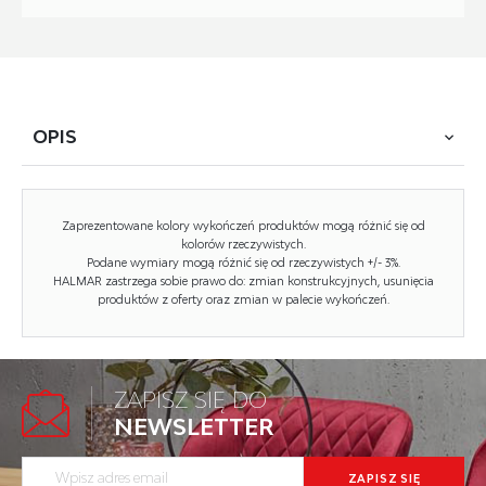
OPIS
VENTO fronty dla D3S_H-60/82, wymiary: 35,5/59,6 &
Zaprezentowane kolory wykończeń produktów mogą różnić się od
17,6/59,6 cm, materiał: MDF laminowany, kolor: biały wysoki
kolorów rzeczywistych.
Podane wymiary mogą różnić się od rzeczywistych +/- 3%.
połysk
HALMAR zastrzega sobie prawo do: zmian konstrukcyjnych, usunięcia
produktów z oferty oraz zmian w palecie wykończeń.
Rodzaj:
front
ZAPISZ SIĘ DO
Styl wykonania:
nowoczesny
NEWSLETTER
Front kolor:
biały połysk
Szerokość (Zakres):
60