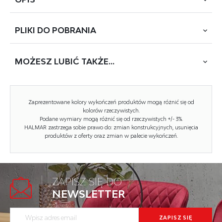
PLIKI DO
POBRANIA
wymiary: 58/57/100-112/43-55 cm, mechanizm TILT, eco
skóra, kolor: czarny - popielaty
MOŻESZ
LUBIĆ TAKŻE...
POBIERZ
BJORN (AI-6106)
Rodzaj:
fotel obrotowy
Zaprezentowane kolory wykończeń produktów mogą różnić się od
Styl wykonania:
nowoczesny
kolorów rzeczywistych.
Podane wymiary mogą różnić się od rzeczywistych +/- 3%.
HALMAR zastrzega sobie prawo do: zmian konstrukcyjnych, usunięcia
Kółka:
kółka zwykłe
produktów z oferty oraz zmian w palecie wykończeń.
Materiał podstawy:
polipropylen
Podłokietniki:
nieregulowane
ZAPISZ SIĘ DO
Zagłówek:
brak zagłówka
NEWSLETTER
Maksymalne obciążenie:
120 kg
COLIN fotel pracowniczy popielaty
Przeznaczenie:
gabinet, biuro