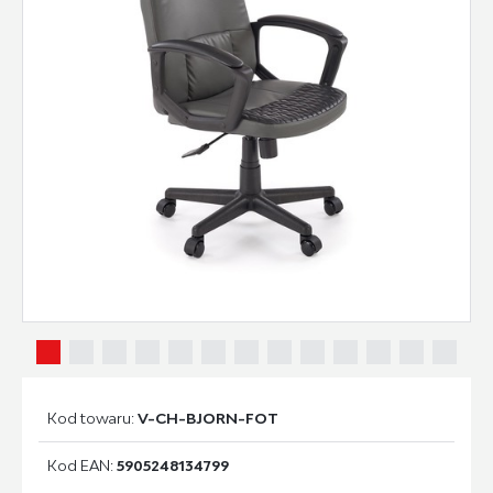
Kod towaru:
V-CH-BJORN-FOT
Kod EAN:
5905248134799