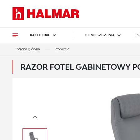
Przejdź do treści.
Przejdź do menu.
Przejdź do wyszukiwarki.
KATEGORIE
POMIESZCZENIA
N
Strona główna
Promocje
RAZOR FOTEL GABINETOWY P