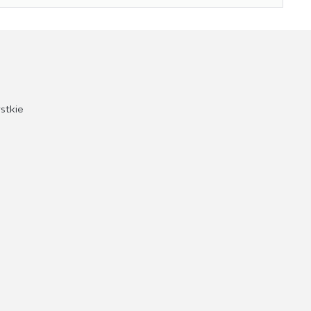
Ilość paczek:
1
Paczka 1:
84.00 x 65.00 x 32.00, 17.30 KG
stkie