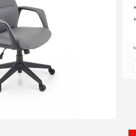
M
K
T