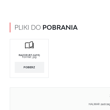
PLIKI DO
POBRANIA
RAZOR (RT-5693)
Format:
jpg
POBIERZ
HALMAR zastrzega