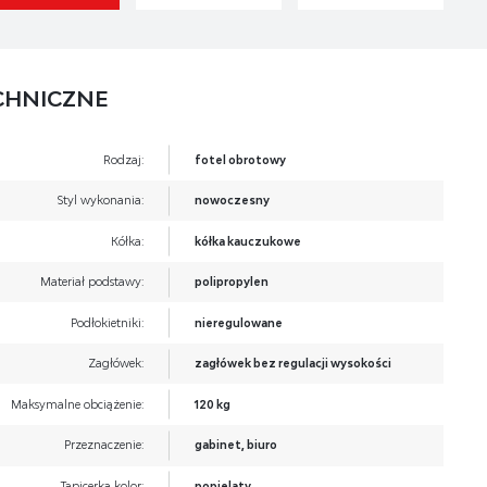
CHNICZNE
Rodzaj:
fotel obrotowy
Styl wykonania:
nowoczesny
Kółka:
kółka kauczukowe
Materiał podstawy:
polipropylen
Podłokietniki:
nieregulowane
Zagłówek:
zagłówek bez regulacji wysokości
Maksymalne obciążenie:
120 kg
Przeznaczenie:
gabinet, biuro
Tapicerka kolor:
popielaty