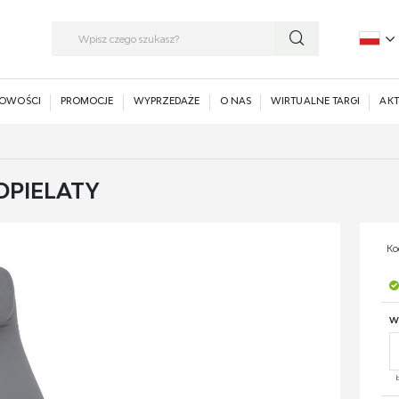
P
E
OWOŚCI
PROMOCJE
WYPRZEDAŻE
O NAS
WIRTUALNE TARGI
AKT
OPIELATY
Ko
W