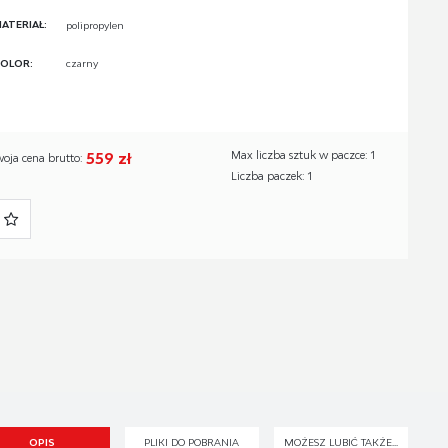
ATERIAŁ:
polipropylen
OLOR:
czarny
559 zł
Max liczba sztuk w paczce: 1
woja cena brutto:
Liczba paczek: 1
OPIS
PLIKI DO POBRANIA
MOŻESZ LUBIĆ TAKŻE...