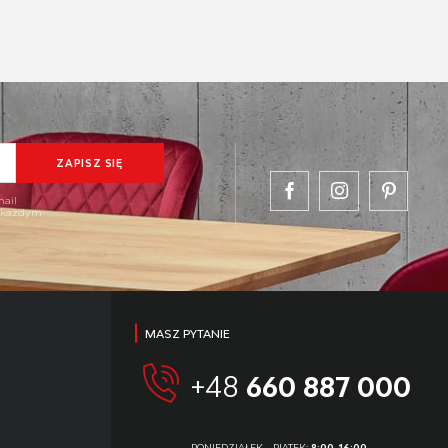
mail
w każdym
MASZ PYTANIE
+48
660 887 000
PONIEDZIAŁEK - PIĄTEK:
8:00-16:00