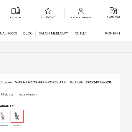
TŁUMACZ
ULUBIONE
KATALOG
DLA PARTNERÓW
L
N
UALNOŚCI
BLOG
SALON MEBLOWY
OUTLET
KONTAKT
d towaru:
V-CH-RAZOR-FOT-POPIELATY
Kod EAN:
5905248136328
Niski stan magazynowy
ARIANTY:
beżowy
popiela...