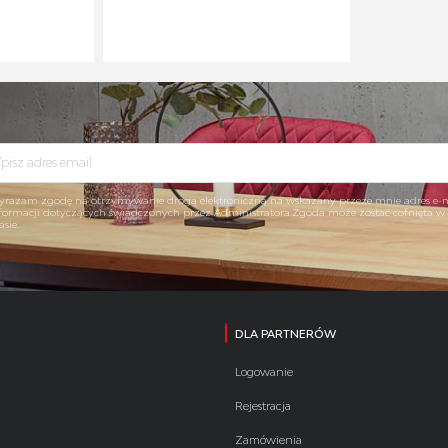
rażam zgodę na otrzymywanie drogą elektroniczną na wskazany przeze mnie adres e-
formacji dotyczących świadczonych przez Administratora.Zgoda może zostać cofnięta 
asie.
DLA PARTNERÓW
Logowanie
Rejestracja
Zamówienia