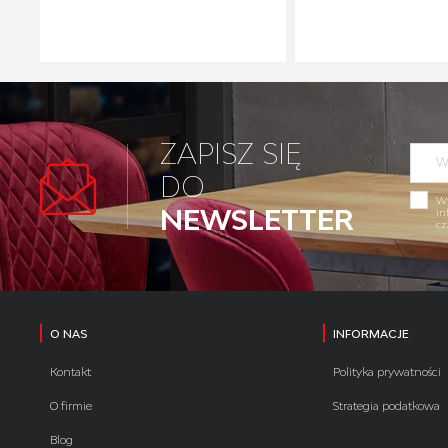
ZAPISZ SIĘ
DO
Wy
NEWSLETTER
in
cz
O NAS
INFORMACJE
Kontakt
Polityka prywatności
O firmie
Strategia podatkowa
Blog