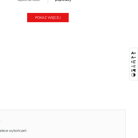
Mechanizm:
multiblock
POKAŻ WIĘCEJ
Szerokość (Zakres):
66
Materiał siedzisko/oparcie:
eco skóra
Wysokość:
116 - 124
Wysokość siedziska:
43 - 51
Głębokość:
73
Kolor:
czarny
Waga brutto:
17.300
Waga netto:
16.800
Objętość:
0.174
.
Ilość w paczce:
1
alecie wykończeń.